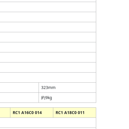
323mm
約9kg
RC1 A16C0 014
RC1 A18C0 011