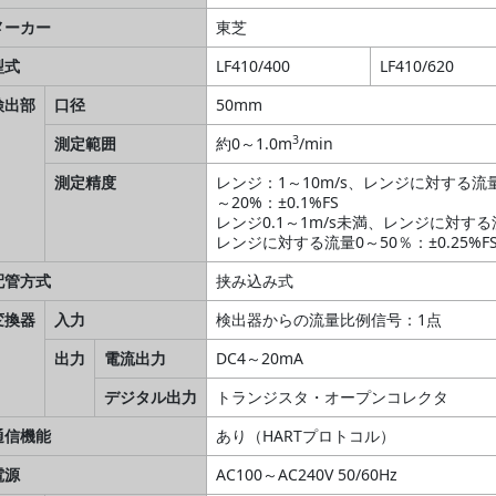
メーカー
東芝
型式
LF410/400
LF410/620
検出部
口径
50mm
3
測定範囲
約0～1.0m
/min
測定精度
レンジ：1～10m/s、レンジに対する流量20
～20%：±0.1%FS
レンジ0.1～1m/s未満、レンジに対する流量5
レンジに対する流量0～50％：±0.25%F
配管方式
挟み込み式
変換器
入力
検出器からの流量比例信号：1点
出力
電流出力
DC4～20mA
デジタル出力
トランジスタ・オープンコレクタ
通信機能
あり（HARTプロトコル）
電源
AC100～AC240V 50/60Hz