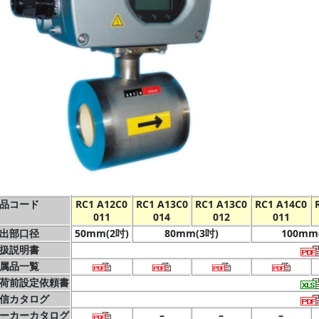
品コード
RC1 A12C0
RC1 A13C0
RC1 A13C0
RC1 A14C0
011
014
012
011
出部口径
50mm(2吋)
80mm(3吋)
100mm
扱説明書
属品一覧
荷前設定依頼書
信カタログ
ーカーカタログ
–
–
–