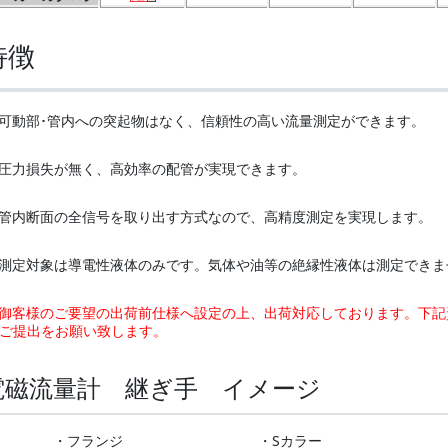
特徴
可動部･管内への突起物はなく、信頼性の高い流量測定ができます。
圧力損失が無く、高効率の配管が実現できます。
管内断面の全信号を取り出す方式なので、高精度測定を実現します。
測定対象は導電性液体のみです。気体や油等の絶縁性液体は測定できま
御客様のご要望の出荷前仕様へ設定の上、出荷対応しております。下記
ご提出をお願い致します。
電磁流量計 継ぎ手 イメージ
・フランジ
・Sカラー