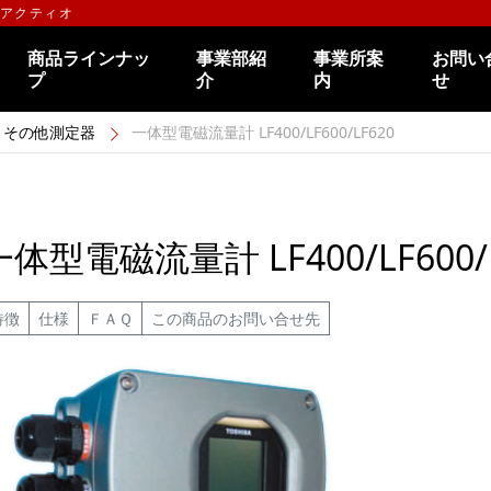
のアクティオ
商品ラインナッ
事業部紹
事業所案
お問い
プ
介
内
せ
その他測定器
一体型電磁流量計 LF400/LF600/LF620
一体型電磁流量計 LF400/LF600/
特徴
仕様
ＦＡＱ
この商品のお問い合せ先