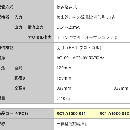
配管方式
挟み込み式
変換器
入力
検出器からの流量比例信号：1点
出力
電流出力
DC4～20mA
デジタル出力
トランジスタ・オープンコレクタ
通信機能
あり（HARTプロトコル）
電源
AC100～AC240V 50/60Hz
寸法
面間
120mm
直径D
159mm
全高H
333mm
338mm
質量
約10kg
商品コード(RC1)
RC1 A16C0 011
RC1 A16C0 012
呼称
一体型電磁流量計