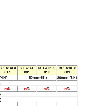
RC1 A14C0
RC1 A16T0
RC1 A16C0
RC1 A18T0
012
001
012
001
(4吋)
150mm(6吋)
200mm(8吋)
–
–
–
–