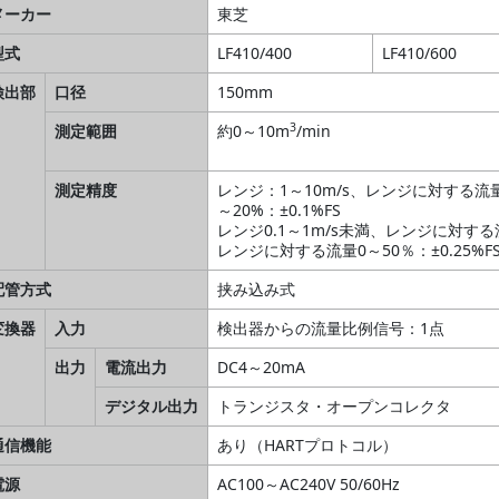
メーカー
東芝
型式
LF410/400
LF410/600
検出部
口径
150mm
3
測定範囲
約0～10m
/min
測定精度
レンジ：1～10m/s、レンジに対する流量20
～20%：±0.1%FS
レンジ0.1～1m/s未満、レンジに対する流量5
レンジに対する流量0～50％：±0.25%F
配管方式
挟み込み式
変換器
入力
検出器からの流量比例信号：1点
出力
電流出力
DC4～20mA
デジタル出力
トランジスタ・オープンコレクタ
通信機能
あり（HARTプロトコル）
電源
AC100～AC240V 50/60Hz