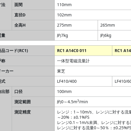
寸法
面間
110mm
直径D
102mm
全高H
275mm
265mm
質量
約7kg
約6kg
商品コード(RC1)
RC1 A14C0 011
RC1 A14
呼称
一体型電磁流量計
メーカー
東芝
型式
LF410/400
LF410/6
検出部
口径
100mm
3
測定範囲
約0～4.5m
/min
測定精度
レンジ：1～10m/s、レンジに対する流量20
～20%：±0.1%FS
レンジ0.1～1m/s未満、レンジに対する流量5
レンジに対する流量0～50％：±0.25%F