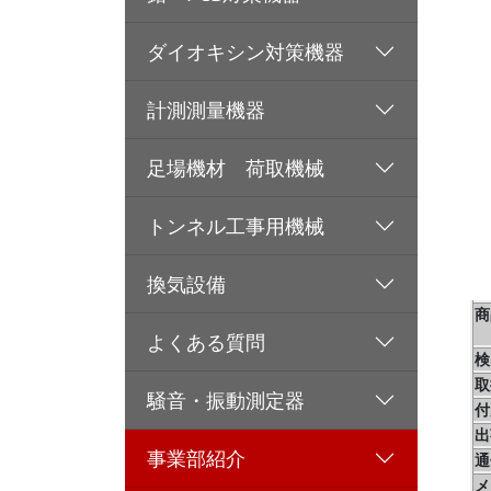
ダイオキシン対策機器
計測測量機器
足場機材 荷取機械
トンネル工事用機械
換気設備
商
よくある質問
検
取
騒音・振動測定器
付
出
事業部紹介
通
メ