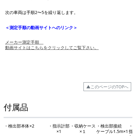
次の車両は手順2〜5を繰り返します。
＜測定手順の動画サイトへのリンク＞
メーカー測定手順
動画サイトはこちらをクリックしてご覧下さい。
▲このページのTOPへ
付属品
・検出部本体×2
・指示計部
・収納ケース
・検出部接続
・
×1
×１
ケーブル1.5m×1
指