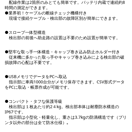
配線作業は2箇所のみとても簡単です。バッテリ内蔵で連続約8
時間の測定ができます。
●業界初！ケーブルの断線チェック機構付き
現場で接続ケーブル・検出部の故障区別が簡単にできます。
●スロープ一体型構造
検出部の前後へ助走路の設置は不要のため設置が簡単です。
●堅牢な取っ手一体構造・キャップ巻き込み防止ホルダー付き
従来機に多かった取っ手やキャップ巻き込みによる検出部の破
損故障の心配は不要です。
●USBメモリでデータをPCへ取込
指示部に車両1000台分がメモリ保存できます。CSV形式データ
をPCに取込・帳票作成が可能です。
●コンパクト・タフな保護等級
検出部は１枚あたり約2４kg。検出部本体は耐塵防水構造の
IP67です。
指示部は小型化・軽量化し、重さは3.7kgの防滴構造です（プリ
ンタ以外の部分は全て防水仕様）｡