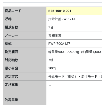
商品コード
RB6 10010 001
呼称
指示計部RWP-71A
構成台数
1台
メーカー
共和電業
型式
RWP-700A M7
測定範囲
輪重量500～7,500kg（軸重量1,000～1
対応軸数
7軸
最小目盛
10kg
測定方式
停止モード（推奨）・走行モード（走行
定格重量
–
許容重量
–