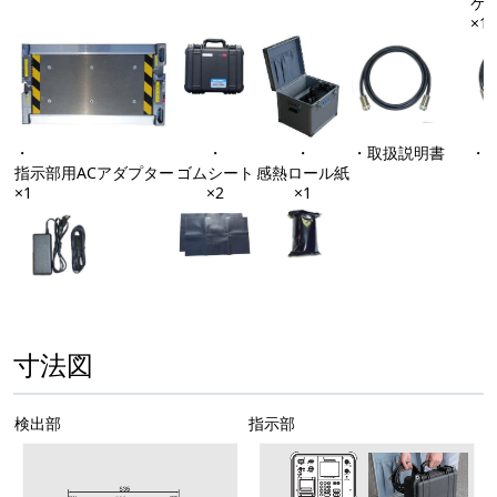
ケ
×1
・
・
・
・取扱説明書
・
指示部用ACアダプター
ゴムシート
感熱ロール紙
×1
×2
×1
寸法図
検出部
指示部