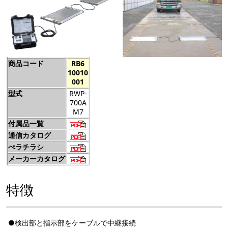
商品コード
RB6
10010
001
型式
RWP-
700A
M7
付属品一覧
通信カタログ
ぺラチラシ
メーカーカタログ
特徴
●検出部と指示部をケーブルで中継接続