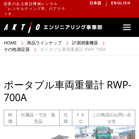
提案のある建設機械レンタル
日本語
ENGLISH
「レンサルティング®」のアクテ
ィオ
HOME
商品ラインナップ
計測測量機器
その他測定器
ポータブル車両重量計 RWP-700A
ポータブル車両重量計 RWP-
700A
特
付属品・寸法・販
仕
ＦＡ
この商品のお問い合
徴
売品
様
Ｑ
せ先