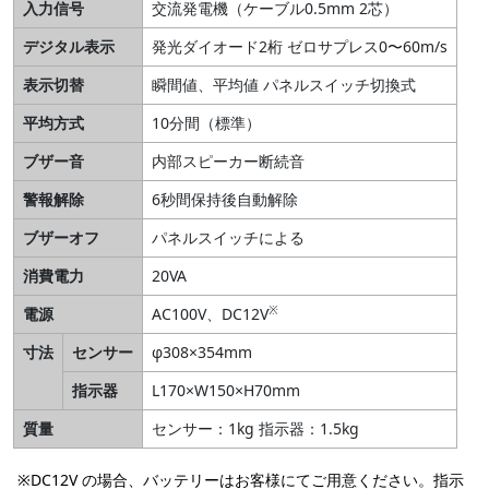
入力信号
交流発電機（ケーブル0.5mm 2芯）
デジタル表示
発光ダイオード2桁 ゼロサプレス0〜60m/s
表示切替
瞬間値、平均値 パネルスイッチ切換式
平均方式
10分間（標準）
ブザー音
内部スピーカー断続音
警報解除
6秒間保持後自動解除
ブザーオフ
パネルスイッチによる
消費電力
20VA
※
電源
AC100V、DC12V
寸法
センサー
φ308×354mm
指示器
L170×W150×H70mm
質量
センサー：1kg 指示器：1.5kg
※DC12V の場合、バッテリーはお客様にてご用意ください。指示