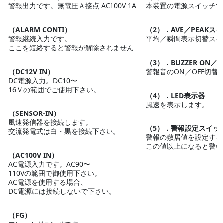
警報出力です。無電圧Ａ接点 AC100V 1A
本装置の電源スイッチで
（ALARM CONTI）
（2）．AVE／PEAKス
警報継続入力です。
平均／瞬間表示切替スイ
ここを短絡すると警報が解除されません
（3）．BUZZER ON／
（DC12V IN）
警報音のON／OFF切替
DC電源入力。DC10〜
16Ｖの範囲でご使用下さい。
（4）．LED表示器
風速を表示します。
（SENSOR-IN）
風速発信器を接続します。
（5）．警報設定スイッ
交流発電式は白・黒を接続下さい。
警報の敷居値を設定する
この値以上になると警報
（AC100V IN）
AC電源入力です。AC90〜
110Vの範囲で御使用下さい。
AC電源を使用する場合、
DC電源には接続しないで下さい。
（FG）