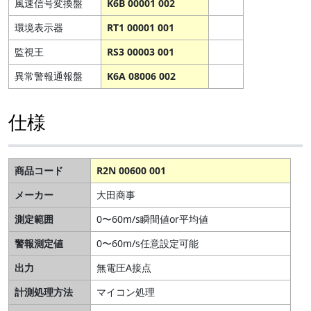
風速信号変換盤
K6B 00001 002
環境表示器
RT1 00001 001
監視王
RS3 00003 001
異常警報通報盤
K6A 08006 002
仕様
商品コード
R2N 00600 001
メーカー
大田商事
測定範囲
0〜60m/s瞬間値or平均値
警報測定値
0〜60m/s任意設定可能
出力
無電圧A接点
計測処理方法
マイコン処理