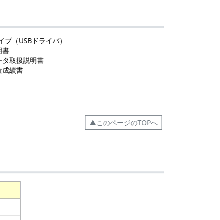
イブ（USBドライバ）
明書
ータ取扱説明書
査成績書
▲このページのTOPへ