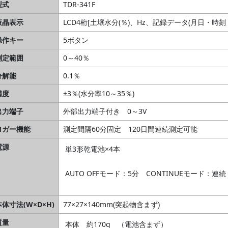
型式
TDR-341F
液晶表示
LCD4桁[土壌水分(％)、Hz、記録データ(月日・時刻・
操作キー
5ボタン
測定範囲
0～40％
分解能
0.1％
精度
±3％(水分率10～35％)
出力端子
外部出力端子付き 0～3V
ロガー機能
測定間隔60分固定 120日間連続測定可能
電源
単3形乾電池×4本
AUTO OFFモード：5分 CONTINUEモード：連続
本体寸法(W×D×H)
77×27×140mm(突起物含まず)
質量
本体 約170g （電池含まず）