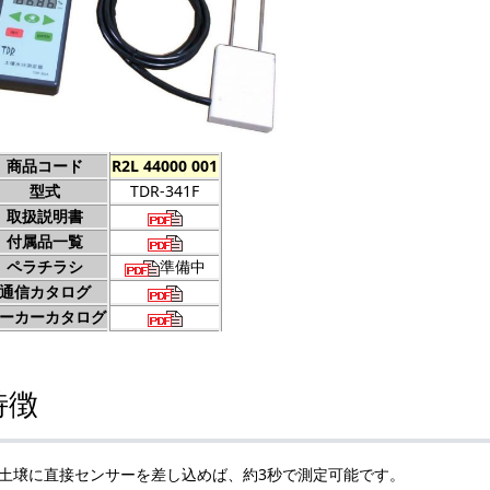
商品コード
R2L 44000 001
型式
TDR-341F
取扱説明書
付属品一覧
ペラチラシ
準備中
通信カタログ
ーカーカタログ
特徴
土壌に直接センサーを差し込めば、約3秒で測定可能です。