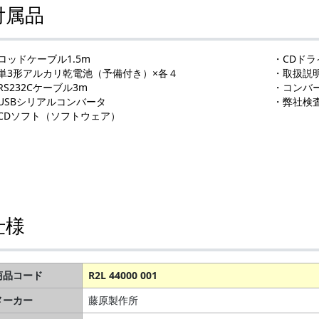
付属品
ロッドケーブル1.5m
・CDドラ
単3形アルカリ乾電池（予備付き）×各４
・取扱説
RS232Cケーブル3m
・コンバ
USBシリアルコンバータ
・弊社検
CDソフト（ソフトウェア）
仕様
商品コード
R2L 44000 001
メーカー
藤原製作所