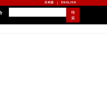
日本語
ENGLISH
検
合
索