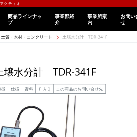
のアクティオ
商品ラインナッ
事業部紹
事業所案
お問い
プ
介
内
せ
土質・木材・コンクリート
土壌水分計 TDR-341F
土壌水分計 TDR-341F
特徴
仕様
資料
ＦＡＱ
この商品のお問い合せ先