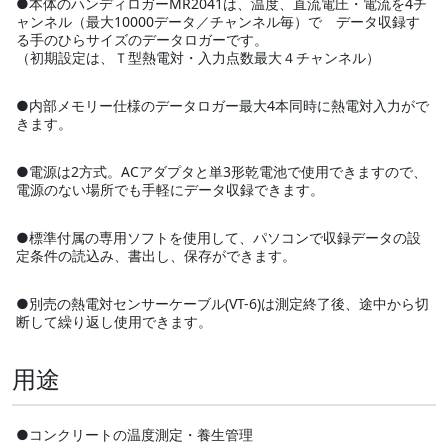
●本体のハンディロガーMR2041は、温度、直流電圧・電流を4チ
ャンネル（最大10000データ／チャンネル毎）で データ収録す
る手のひらサイズのデータロガーです。
（初期設定は、Ｔ型熱電対・入力点数最大４チャンネル）
●内部メモリー仕様のデータロガー最大4本同時に熱電対入力がで
きます。
●電源は2方式。ACアダプタと単3形乾電池で使用できますので、
電源のない場所でも手軽にデータ収録できます。
●標準付属の専用ソフトを使用して、パソコンで収録データの設
定条件の読込み、書出し、保存ができます。
●別売の熱電対センサーケーブル(VT-6)は測定終了後、途中から切
断して繰り返し使用できます。
用途
●コンクリートの温度測定・養生管理