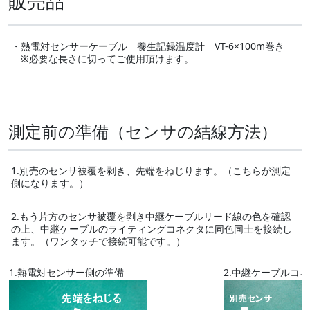
販売品
・熱電対センサーケーブル 養生記録温度計 VT-6×100m巻き
※必要な長さに切ってご使用頂けます。
測定前の準備（センサの結線方法）
1.別売のセンサ被覆を剥き、先端をねじります。（こちらが測定
側になります。）
2.もう片方のセンサ被覆を剥き中継ケーブルリード線の色を確認
の上、中継ケーブルのライティングコネクタに同色同士を接続し
ます。（ワンタッチで接続可能です。）
1.熱電対センサー側の準備
2.中継ケーブルコ