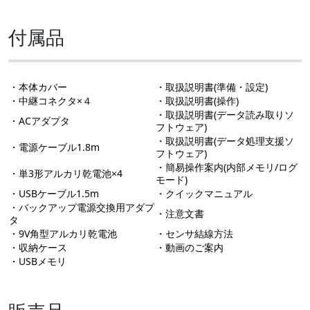
付属品
・本体カバー
・取扱説明書(準備・設定)
・中継コネクタ×４
・取扱説明書(操作)
・取扱説明書(データ読み取りソ
・ACアダプタ
フトウェア)
・取扱説明書(データ処理支援ソ
・電源ケーブル1.8m
フトウェア)
・簡易操作案内(内部メモリ/ログ
・単3形アルカリ乾電池×4
モード)
・USBケーブル1.5m
・クイックマニュアル
・バックアップ電源交換用アダプ
・注意文書
タ
・9V角型アルカリ乾電池
・センサ結線方法
・収納ケース
・動画のご案内
・USBメモリ