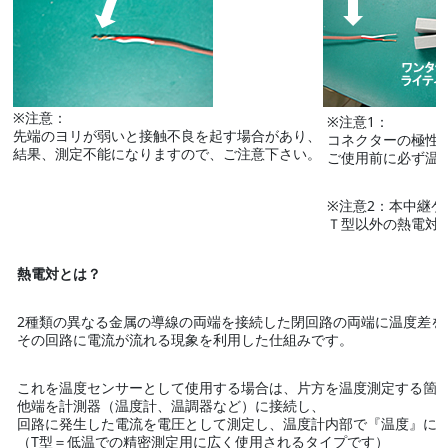
※注意：
※注意1：
先端のヨリが弱いと接触不良を起す場合があり、
コネクターの極性
結果、測定不能になりますので、ご注意下さい。
ご使用前に必ず温
※注意2：
本中継ケ
Ｔ型以外の熱電対
熱電対とは？
2種類の異なる金属の導線の両端を接続した閉回路の両端に温度差を
その回路に電流が流れる現象を利用した仕組みです。
これを温度センサーとして使用する場合は、片方を温度測定する箇
他端を計測器（温度計、温調器など）に接続し、
回路に発生した電流を電圧として測定し、温度計内部で『温度』に
（T型＝低温での精密測定用に広く使用されるタイプです）