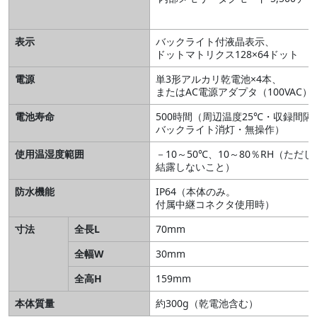
表示
バックライト付液晶表示、
ドットマトリクス128×64ドット
電源
単3形アルカリ乾電池×4本、
またはAC電源アダプタ（100VAC）
電池寿命
500時間（周辺温度25℃・収録間隔
バックライト消灯・無操作）
使用温湿度範囲
－10～50℃、10～80％RH（ただし
結露しないこと）
防水機能
IP64（本体のみ。
付属中継コネクタ使用時）
寸法
全長L
70mm
全幅W
30mm
全高H
159mm
本体質量
約300g（乾電池含む）