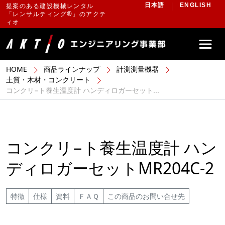
提案のある建設機械レンタル
日本語
ENGLISH
「レンサルティング®」のアクテ
ィオ
HOME
商品ラインナップ
計測測量機器
土質・木材・コンクリート
コンクリ−ト養生温度計 ハンディロガーセット...
コンクリ−ト養生温度計 ハン
ディロガーセットMR204C-2
特徴
仕様
資料
ＦＡＱ
この商品のお問い合せ先