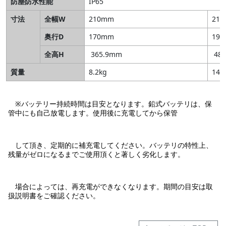
防塵防水性能
IP65
寸法
全幅W
210mm
21
奥行D
170mm
19
全高H
365.9mm
48
質量
8.2kg
14.
※バッテリー持続時間は目安となります。鉛式バッテリは、保
管中にも自己放電します。使用後に充電してから保管
して頂き、定期的に補充電してください。バッテリの特性上、
残量がゼロになるまでご使用頂くと著しく劣化します。
場合によっては、再充電ができなくなります。期間の目安は取
扱説明書をご確認ください。