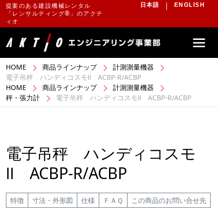
提案のある建設機械レンタル
日本語
ENGLISH
「レンサルティング®」のアクテ
ィオ
HOME
商品ラインナップ
計測測量機器
電子吊秤 ハンディコスモⅡ ACBP-R/ACBP
HOME
商品ラインナップ
計測測量機器
秤・張力計
電子吊秤 ハンディコスモⅡ ACBP-R/ACBP
電子吊秤 ハンディコスモ
Ⅱ ACBP-R/ACBP
特徴
寸法・外形図
仕様
ＦＡＱ
この商品のお問い合せ先