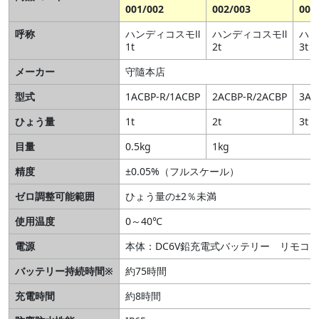
001/002
002/003
002
呼称
ハンディコスモⅡ
ハンディコスモⅡ
ハン
1t
2t
3t
メーカー
守隨本店
型式
1ACBP-R/1ACBP
2ACBP-R/2ACBP
3AC
ひょう量
1t
2t
3t
目量
0.5kg
1kg
精度
±0.05%（フルスケール）
ゼロ調整可能範囲
ひょう量の±2％未満
使用温度
0～40℃
電源
本体：DC6V鉛充電式バッテリー リモコン
バッテリー持続時間※
約75時間
充電時間
約8時間