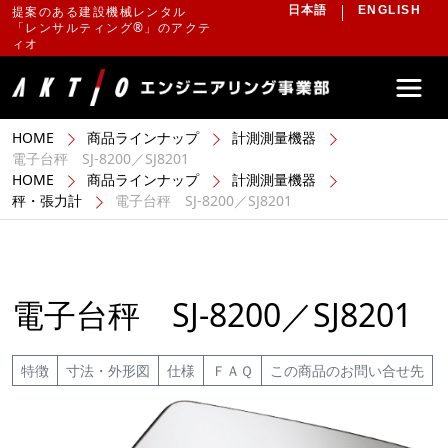
提案のある建設機械レンタル
日本語
ENGLISH
「レンサルティング®」のアクテ
ィオ
HOME
商品ラインナップ
計測測量機器
電子台秤 SJ-8200／SJ8201
HOME
商品ラインナップ
計測測量機器
秤・張力計
電子台秤 SJ-8200／SJ8201
電子台秤 SJ-8200／SJ8201
特徴
寸法・外形図
仕様
ＦＡＱ
この商品のお問い合せ先