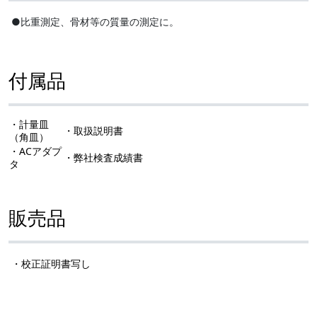
●比重測定、骨材等の質量の測定に。
付属品
・計量皿
・取扱説明書
（角皿）
・ACアダプ
・弊社検査成績書
タ
販売品
・校正証明書写し