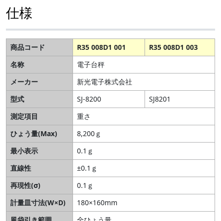
仕様
商品コード
R35 008D1 001
R35 008D1 003
名称
電子台秤
メーカー
新光電子株式会社
型式
SJ-8200
SJ8201
測定項目
重さ
ひょう量(Max)
8,200ｇ
最小表示
0.1ｇ
直線性
±0.1ｇ
再現性(σ)
0.1ｇ
計量皿寸法(W×D)
180×160mm
風袋引き範囲
全ひょう量