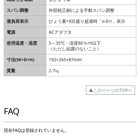
スパン調整
外部校正銅による手動スパン調整
過負荷表示
ひょう量+9目盛り超過時「o-Err」表示
電源
ACアダプタ
使用温度・湿度
5～35℃・湿度80％rh以下
（ただし結露のないこと）
寸法(W×D×H)
192×265×87mm
質量
2.7㎏
▲このページのTOPへ
FAQ
現在FAQは登録されていません。