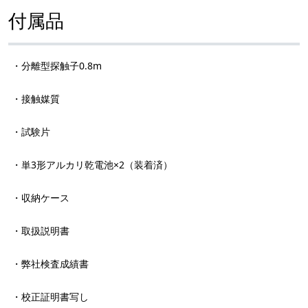
付属品
・分離型探触子0.8m
・接触媒質
・試験片
・単3形アルカリ乾電池×2（装着済）
・収納ケース
・取扱説明書
・弊社検査成績書
・校正証明書写し