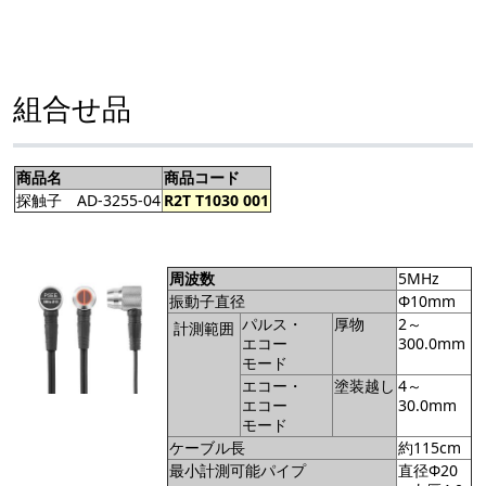
組合せ品
商品名
商品コード
探触子 AD-3255-04
R2T T1030 001
周波数
5MHz
振動子直径
Φ10mm
パルス・
厚物
2～
計測範囲
エコー
300.0mm
モード
エコー・
塗装越し
4～
エコー
30.0mm
モード
ケーブル長
約115cm
最小計測可能パイプ
直径Φ20