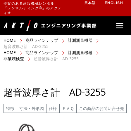
提案のある建設機械レンタル
日本語
ENGLISH
「レンサルティング®」のアクテ
ィオ
HOME
商品ラインナップ
計測測量機器
超音波厚さ計 AD-3255
HOME
商品ラインナップ
計測測量機器
非破壊検査
超音波厚さ計 AD-3255
超音波厚さ計 AD-3255
特徴
寸法・外形図
仕様
ＦＡＱ
この商品のお問い合せ先