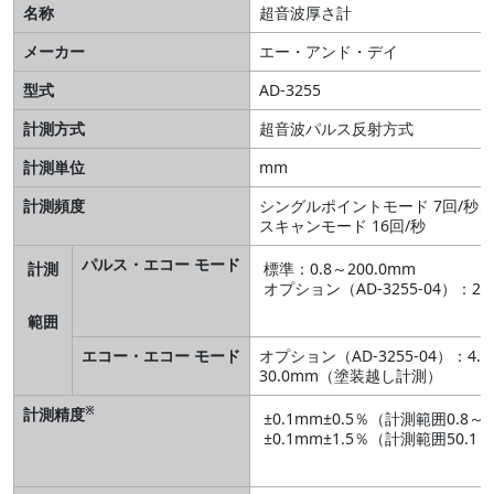
名称
超音波厚さ計
メーカー
エー・アンド・デイ
型式
AD-3255
計測方式
超音波パルス反射方式
計測単位
mm
計測頻度
シングルポイントモード 7回/秒、
スキャンモード 16回/秒
パルス・エコー モード
計測
標準：0.8～200.0mm
オプション（AD-3255-04）：2.
範囲
エコー・エコー モード
オプション（AD-3255-04）：4.0
30.0mm（塗装越し計測）
※
計測精度
±0.1mm±0.5％（計測範囲0.8～5
±0.1mm±1.5％（計測範囲50.1～