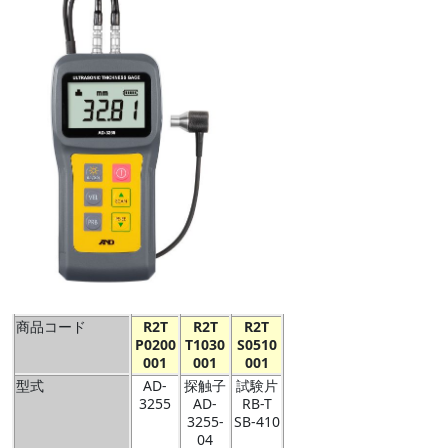
商品コード
R2T
R2T
R2T
P0200
T1030
S0510
001
001
001
型式
AD-
探触子
試験片
3255
AD-
RB-T
3255-
SB-410
04