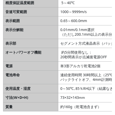
精度保証温度範囲
5～40℃
音速可変範囲
1000～9999m/s
表示範囲
0.65～600.0mm
表示分解能
0.01mm/0.1mm選択
（ただし200.1mm以上の表示分解
表示部
セグメント方式液晶表示（バック
オートパワーオフ機能
約5分間使用なし：
20秒間表示が点滅後電源OFF
電源
単3形アルカリ乾電池2個
電池寿命
連続使用時間 30時間以上（25℃
バックライトオフ、4mm計測時
使用温度・湿度
0～50℃､85％RH以下（結露なき
寸法(W×D×H)
73×32×143
mm
質量
約160g（乾電池含まず）