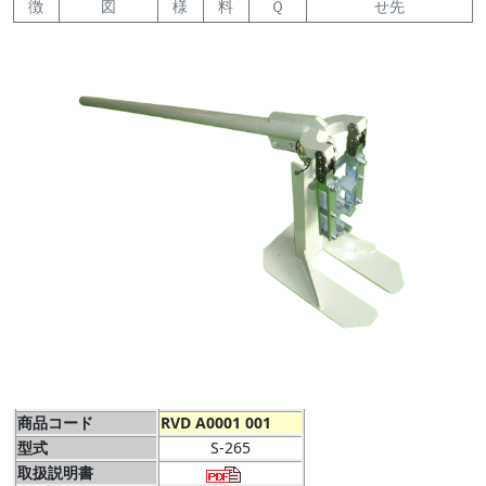
徴
図
様
料
Ｑ
せ先
商品コード
RVD A0001 001
型式
S-265
取扱説明書