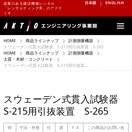
提案のある建設機械レンタル
日本語
ENGLISH
「レンサルティング®」のアクテ
ィオ
HOME
商品ラインナップ
計測測量機器
スウェーデン式貫入試験器 S-215用引抜装置 S-265
HOME
商品ラインナップ
計測測量機器
土質・木材・コンクリート
スウェーデン式貫入試験器 S-215用引抜装...
スウェーデン式貫入試験器
S-215用引抜装置 S-265
特
寸法・外形
仕
資
ＦＡ
この商品のお問い合