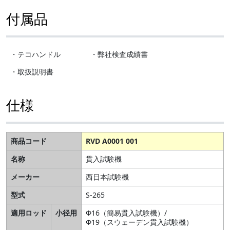
付属品
・テコハンドル
・弊社検査成績書
・取扱説明書
仕様
商品コード
RVD A0001 001
名称
貫入試験機
メーカー
西日本試験機
型式
S-265
適用ロッド
小径用
Φ16（簡易貫入試験機）/
Φ19（スウェーデン貫入試験機）