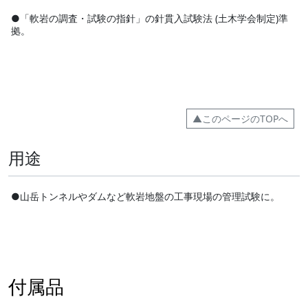
●「軟岩の調査・試験の指針」の針貫入試験法 (土木学会制定)準
拠。
▲このページのTOPへ
用途
●山岳トンネルやダムなど軟岩地盤の工事現場の管理試験に。
付属品