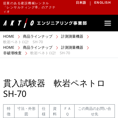
提案のある建設機械レンタル
日本語
ENGLISH
「レンサルティング®」のアクテ
ィオ
HOME
商品ラインナップ
計測測量機器
軟岩ペネトロ計 SH-70
HOME
商品ラインナップ
計測測量機器
非破壊検査
軟岩ペネトロ計 SH-70
貫入試験器 軟岩ペネトロ
SH-70
特
寸法・外形
仕
資
ＦＡ
この商品のお問い合
徴
図
様
料
Ｑ
せ先