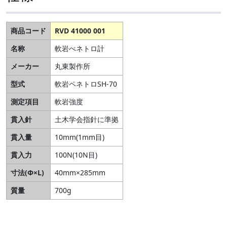
商品コード
RVD 41000 001
名称
軟岩ぺネトロ計
メーカー
丸東製作所
型式
軟岩ペネトロSH-70
測定項目
軟岩強度
貫入針
土木学会指針に準拠
貫入量
10mm(1mm目)
貫入力
100N(10N目)
寸法(Φ×L)
40mm×285mm
質量
700g