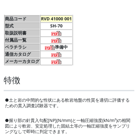
商品コード
RVD 41000 001
型式
SH-70
取扱説明書
付属品一覧
ペラチラシ
準備中
通信カタログ
メーカーカタログ
特徴
●土と岩の中間的な性状にある軟岩地盤の性質を適切に評価する
ための貫入調査試験器です。
●握り部の針貫入勾配[NP](N/mm)と一軸圧縮強度(kN/m²)の相関
図により軟岩、安定処理した固結土等の一軸圧縮強度をサンプリ
ングなしで即時に判定できます。