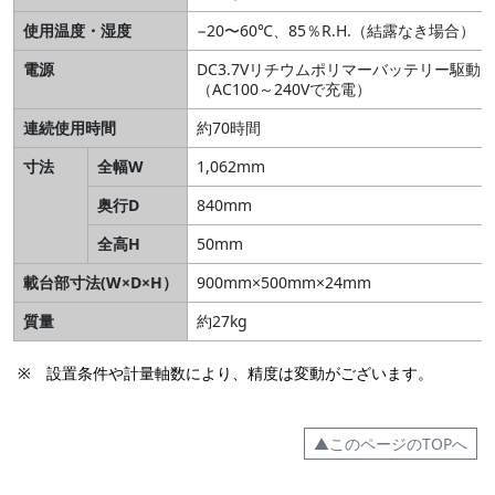
使用温度・湿度
−20〜60℃、85％R.H.（結露なき場合）
電源
DC3.7Vリチウムポリマーバッテリー駆動
（AC100～240Vで充電）
連続使用時間
約70時間
寸法
全幅W
1,062mm
奥行D
840mm
全高H
50mm
載台部寸法(W×D×H）
900mm×500mm×24mm
質量
約27kg
※ 設置条件や計量軸数により、精度は変動がございます。
▲このページのTOPへ