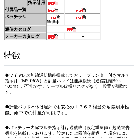
指示計用
付属品一覧
ペラチラシ
準備中
通信カタログ
メーカーカタログ
–
特徴
●
ワイヤレス無線通信機能搭載しており、プリンター付きマルチ
指示計（MS-06Ｗ）と計量パッドは無線接続（通信距離30～
100m）が可能です。ケーブル破損リスクがなく、設置が簡単で
す。
●
ＩＰ６６相当の耐塵耐水性
計量パッド本体は屋外でも安心の
能、雨中での計量が可能です。
●
バッテリー内臓マルチ指示計は過積載（設定重量値）超過警告
機能を搭載しております。設定した上限値を超過した場合には、