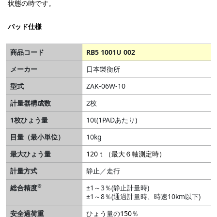
状態の時です。
パッド仕様
商品コード
RB5 1001U 002
メーカー
日本製衡所
型式
ZAK-06W-10
計量器構成数
2枚
1枚ひょう量
10t(1PADあたり)
目量（最小単位）
10kg
最大ひょう量
120ｔ（最大６軸測定時）
計量方式
静止／走行
※
総合精度
±1～3％(静止計量時)
±1～8％(通過計量時、時速10km以下)
安全過荷重
ひょう量の
150
％