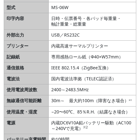
型式
MS-06W
印字内容
日時・伝票番号・各パッド毎重量・
軸計重量・総重量
外部出力
USB／RS232C
プリンター
内蔵高速サーマルプリンター
記録紙
専用感熱ロール紙（Φ40×W57mm）
通信規格
IEEE 802.15.4（ZigBee互換）
電波法
国内電波法準拠（TELEC認証済）
使用電波周波数
2400～2483.5MHz
無線通信可能距離
30m～ 最大約100m（障害なき場合）
※1
使用温度・湿度
−20〜60℃、85％R.H.（結露なき場合）
電源
内蔵DC6V10A鉛バッテリー駆動（AC100
※
2
～240Vで充電）
バッテリー充電時間
約10時間