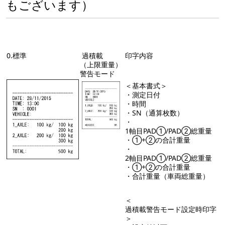
もございます）
0.標準
過積載
印字内容
（上限重量）
警告モード
＜基本書式＞
・測定日付
・時間
・SN（通算枚数）
・
1軸目PAD①/PAD②総重量
・①+②の合計重量
・
2軸目PAD①/PAD②総重量
・①+②の合計重量
・合計重量（車両総重量）
＜
過積載警告モード設定時印字
＞