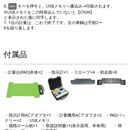
6.
キーを押すと、USBメモリへ書込み→印刷されます。
※USBメモリをこの時差込んでいないと【Ch04】
と表示された後に印字します。
7. 1台の計量は、これで終了です。次の車輌は手順2〜
6を繰り返します。
付属品
・計量台(PAD)本体×2
・指示計×1
・スロープ×4
・助走路×8
・指示計用ACアダプタ×1 ・計量機用ACアダプタ×2 ・PADバッ
テリー×2 ・USBメモリ
・感熱ロール紙×1 ・取扱説明書×1(表示器用、本体用) ・簡