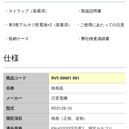
・ストラップ（装着済） ・取扱説明書
・単3形アルカリ乾電池×2（装着済） ・ご使用にあたっての注意
・収納ケース ・弊社検査成績書
仕様
商品コード
RV5 00001 001
名称
検相器
メーカー
日置電機
型式
PD3129-10
測定項目
検相（正相、逆相）
適合規格
EN-61010汚染度2、測定カテゴリ