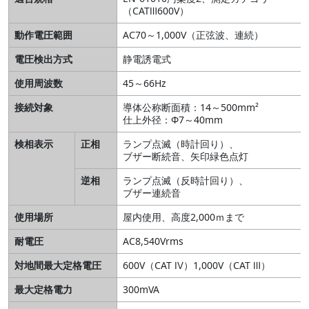
（CATⅢ600V）
動作電圧範囲
AC70～1,000V（正弦波、連続）
電圧検出方式
静電誘電式
使用周波数
45～66Hz
接続対象
導体公称断面積：14～500mm²
仕上外径：Φ7～40mm
検相表示
正相
ランプ点滅（時計回り）、
ブザー断続音、矢印緑色点灯
逆相
ランプ点滅（反時計回り）、
ブザー連続音
使用場所
屋内使用、高度2,000ｍまで
耐電圧
AC8,540Vrms
対地間最大定格電圧
600V（CAT Ⅳ）1,000V（CAT Ⅲ）
最大定格電力
300mVA