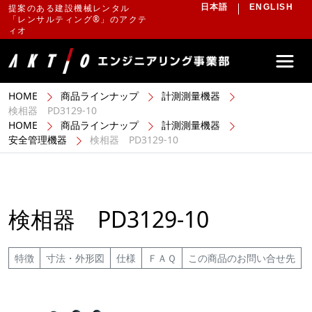
提案のある建設機械レンタル
日本語
ENGLISH
「レンサルティング®」のアクテ
ィオ
HOME
商品ラインナップ
計測測量機器
検相器 PD3129-10
HOME
商品ラインナップ
計測測量機器
安全管理機器
検相器 PD3129-10
検相器 PD3129-10
特徴
寸法・外形図
仕様
ＦＡＱ
この商品のお問い合せ先