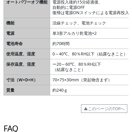
オートパワーオフ機能
電源投入後約15分経過後、
自動的に電源OFF
復帰は電源ONスイッチによる電源再投入
機能
活線チェック、電池チェック
電源
単3形アルカリ乾電池×2
電池寿命
約70時間
使用温度、湿度
0～40℃、80％RH以下（結露なきこと）
保存温度、湿度
ー20～60℃、80％RH以下
（結露なきこと）
寸法（W×D×H）
70×75×30mm（突起物含まず）
質量
約240ｇ
▲このページのTOPへ
FAQ