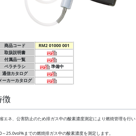
商品コード
RM2 01000 001
取扱説明書
付属品一覧
ペラチラシ
準備中
通信カタログ
メーカーカタログ
特徴
省エネ、公害防止のため排ガス中の酸素濃度測定により燃焼管理を行い
0～25.0vol%までの燃焼排ガス中の酸素濃度を測定します。