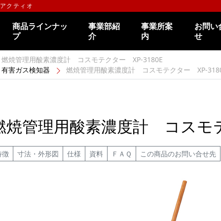
のアクティオ
商品ラインナッ
事業部紹
事業所案
お問い
プ
介
内
せ
燃焼管理用酸素濃度計 コスモテクター XP-3180E
有害ガス検知器
燃焼管理用酸素濃度計 コスモテクター XP-318
燃焼管理用酸素濃度計 コスモテク
特徴
寸法・外形図
仕様
資料
ＦＡＱ
この商品のお問い合せ先