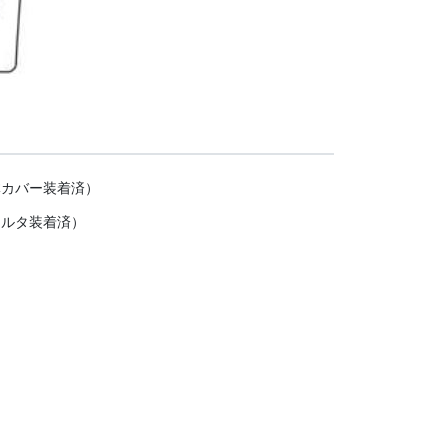
体カバー装着済）
ィルタ装着済）