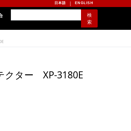
日本語
ENGLISH
検
合
索
0E
ター XP-3180E