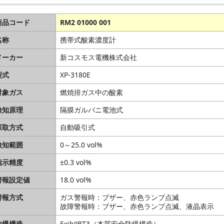
商品コード
RM2 01000 001
名称
携帯式酸素濃度計
メーカー
新コスモス電機株式会社
型式
XP-3180E
対象ガス
燃焼排ガス中の酸素
検知原理
隔膜ガルバニ電池式
採取方式
自動吸引式
検知範囲
0～25.0 vol%
指示精度
±0.3 vol%
警報設定値
18.0 vol%
警報方式
ガス警報時：ブザー、赤色ランプ点滅
故障警報時：ブザー、赤色ランプ点滅、液晶表示
防爆構造
ExibⅡBT3（本質安全防爆構造）