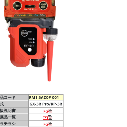
品コード
RM1 5AC0P 001
式
GX-3R Pro/RP-3R
扱説明書
属品一覧
ラチラシ