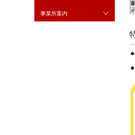
通
メ
事業所案内
●
●