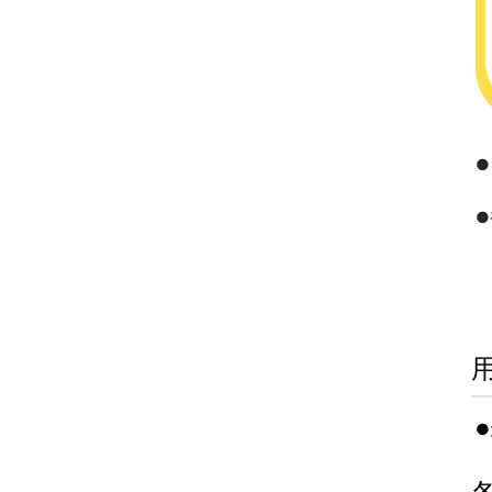
●
●
●