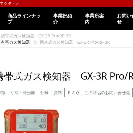
のアクティオ
商品ラインナッ
事業部紹
事業所案
お問い
プ
介
内
せ
携帯式ガス検知器 GX-3R Pro/RP-3R
有害ガス検知器
携帯式ガス検知器 GX-3R Pro/RP-3R
携帯式ガス検知器 GX-3R Pro/
特徴
寸法・外形図
仕様
資料
ＦＡＱ
この商品のお問い合せ先