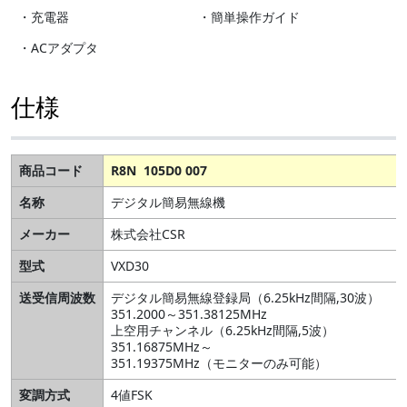
・充電器
・簡単操作ガイド
・ACアダプタ
仕様
商品コード
R8N 105D0 007
名称
デジタル簡易無線機
メーカー
株式会社CSR
型式
VXD30
送受信周波数
デジタル簡易無線登録局（6.25kHz間隔,30波）
351.2000～351.38125MHz
上空用チャンネル（6.25kHz間隔,5波）
351.16875MHz～
351.19375MHz（モニターのみ可能）
変調方式
4値FSK