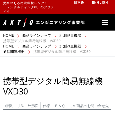
提案のある建設機械レンタル
日本語
ENGLISH
「レンサルティング®」のアクテ
ィオ
HOME
商品ラインナップ
計測測量機器
携帯型デジタル簡易無線機 VXD30
HOME
商品ラインナップ
計測測量機器
通信関連機器
携帯型デジタル簡易無線機 VXD30
携帯型デジタル簡易無線機
VXD30
特徴
寸法・外形図
仕様
ＦＡＱ
この商品のお問い合せ先