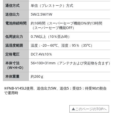
通信方式
単信（プレストーク）方式
送信出力
5W/2.5W/1W
電池持続時間
約16時間（スーパーセーブ機能ON/約13時間
（スーパーセーブ機能OFF）
低周波出力
0.7W以上（10％歪み時）
温湿度範囲
温度：-20～60℃、湿度：95％（35℃）
定格電圧
DC7.4V±10％
本体寸法
56×100×31mm（アンテナおよび突起物を含まず）
（W×H×D）
本体重量
約260ｇ
※FNB-V145LI使用、送信出力5W、送信5：受信5：待受90の割合
で運用時
▲このページのTOPへ