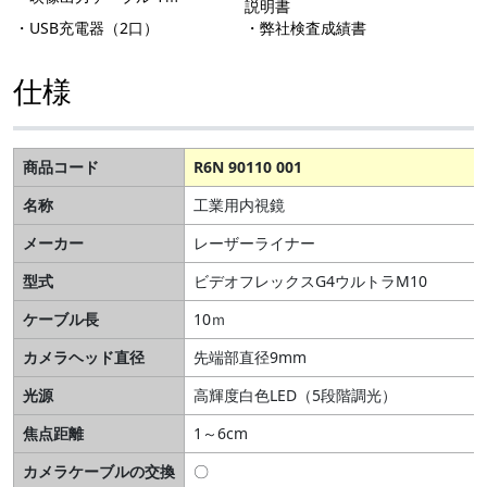
説明書
・USB充電器（2口）
・弊社検査成績書
仕様
商品コード
R6N 90110 001
名称
工業用内視鏡
メーカー
レーザーライナー
型式
ビデオフレックスG4ウルトラM10
ケーブル長
10ｍ
カメラヘッド直径
先端部直径9mm
光源
高輝度白色LED（5段階調光）
焦点距離
1～6cm
カメラケーブルの交換
〇