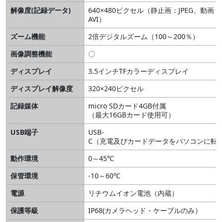
解像度(記録データ)
640×480ピクセル（静止画：JPEG、動画：
AVI）
ズーム機能
2倍デジタルズーム（100～200％）
画像調整機能
〇
ディスプレイ
3.5インチTFカラーディスプレイ
ディスプレイ解像度
320×240ピクセル
記録媒体
micro SDカード4GB付属
（最大16GBカード使用可）
USB端子
USB-
C（充電及びカードデータをパソコンに転
動作環境
0～45℃
保管環境
-10～60℃
電源
リチウムイオン電池（内蔵）
保護等級
IP68(カメラヘッド・ケーブルのみ）