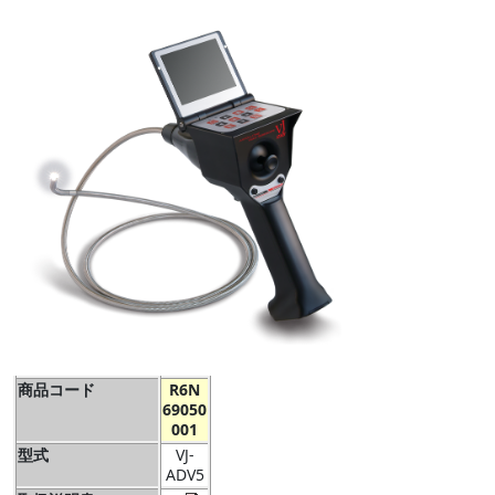
商品コード
R6N
69050
001
型式
VJ-
ADV5