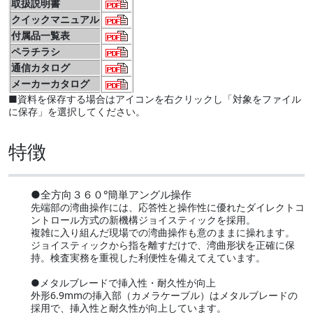
取扱説明書
クイックマニュアル
付属品一覧表
ペラチラシ
通信カタログ
メーカーカタログ
■資料を保存する場合はアイコンを右クリックし「対象をファイル
に保存」を選択してください。
特徴
●全方向３６０°簡単アングル操作
先端部の湾曲操作には、応答性と操作性に優れたダイレクトコ
ントロール方式の新機構ジョイスティックを採用。
複雑に入り組んだ現場での湾曲操作も意のままに操れます。
ジョイスティックから指を離すだけで、湾曲形状を正確に保
持。検査実務を重視した利便性を備えてえています。
●メタルブレードで挿入性・耐久性が向上
外形6.9mmの挿入部（カメラケーブル）はメタルブレードの
採用で、挿入性と耐久性が向上しています。