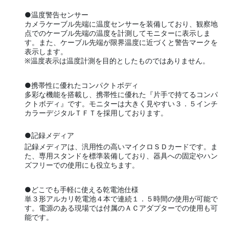
●温度警告センサー
カメラケーブル先端に温度センサーを装備しており、観察地
点でのケーブル先端の温度を計測してモニターに表示しま
す。また、ケーブル先端が限界温度に近づくと警告マークを
表示します。
※温度表示は温度計測を目的としたものではありません。
●携帯性に優れたコンパクトボディ
多彩な機能を搭載し、携帯性に優れた『片手で持てるコンパ
クトボディ』です。モニターは大きく見やすい３．５インチ
カラーデジタルＴＦＴを採用しております。
●記録メディア
記録メディアは、汎用性の高いマイクロＳＤカードです。ま
た、専用スタンドを標準装備しており、器具への固定やハン
ズフリーでの使用にも役立ちます。
●どこでも手軽に使える乾電池仕様
単３形アルカリ乾電池４本で連続１．５時間の使用が可能で
す。電源のある現場では付属のＡＣアダプターでの使用も可
能です。