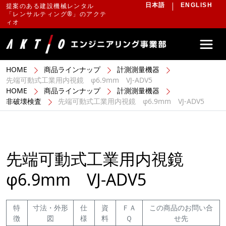
提案のある建設機械レンタル
日本語
ENGLISH
「レンサルティング®」のアクテ
ィオ
HOME
商品ラインナップ
計測測量機器
先端可動式工業用内視鏡 φ6.9mm VJ-ADV5
HOME
商品ラインナップ
計測測量機器
非破壊検査
先端可動式工業用内視鏡 φ6.9mm VJ-ADV5
先端可動式工業用内視鏡
φ6.9mm VJ-ADV5
特
寸法・外形
仕
資
ＦＡ
この商品のお問い合
徴
図
様
料
Ｑ
せ先