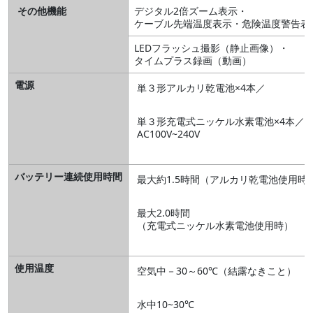
その他機能
デジタル2倍ズーム表示・
ケーブル先端温度表示・危険温度警告表
LEDフラッシュ撮影（静止画像）・
タイムプラス録画（動画）
電源
単３形アルカリ乾電池×4本／
単３形充電式ニッケル水素電池×4本／
AC100V~240V
バッテリー連続使用時間
最大約1.5時間（アルカリ乾電池使用時
最大2.0時間
（充電式ニッケル水素電池使用時）
使用温度
空気中－30～60℃（結露なきこと）
水中10~30℃