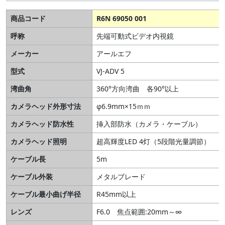
商品コード
R6N 69050 001
呼称
先端可動式ビデオ内視鏡
メーカー
アールエフ
型式
VJ-ADV 5
湾曲角
360°方向湾曲 各90°以上
カメラヘッド外形寸法
φ6.9mm×15ｍｍ
カメラヘッド防水性
挿入部防水（カメラ・ケーブル）
カメラヘッド照明
超高輝度LED 4灯（5段階光量調節）
ケーブル長
5m
ケーブル外装
メタルブレード
ケーブル最小曲げ半径
R45mm以上
レンズ
F6.0 焦点範囲:20mm～∞