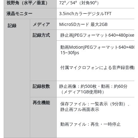
視野角（水平／垂直）
72°／54°（対角90°）
液晶モニター
3.5inchカラーデジタルTFT
メディア
MicroSDカード 最大2GB
記録
記録方式
静止画JPEGフォーマット640×480pixel
動画MotionJPEGフォーマット640×480pi
15~30fps
付属マイクロフォンによる音声録音機能
記録枚数
静止画像：約500枚・動画：約60分
（メディア1GB使用時）
再生機能
保存ファイル：一覧表示（9分割）、
静止画フル画面表示
動画ファイル：再生・一時停止