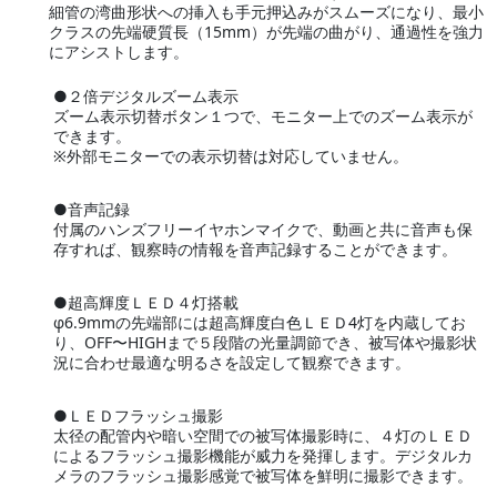
細管の湾曲形状への挿入も手元押込みがスムーズになり、最小
クラスの先端硬質長（15mm）が先端の曲がり、通過性を強力
にアシストします。
●２倍デジタルズーム表示
ズーム表示切替ボタン１つで、モニター上でのズーム表示が
できます。
※外部モニターでの表示切替は対応していません。
●音声記録
付属のハンズフリーイヤホンマイクで、動画と共に音声も保
存すれば、観察時の情報を音声記録することができます。
●超高輝度ＬＥＤ４灯搭載
φ6.9mmの先端部には超高輝度白色ＬＥＤ4灯を内蔵してお
り、OFF〜HIGHまで５段階の光量調節でき、被写体や撮影状
況に合わせ最適な明るさを設定して観察できます。
●ＬＥＤフラッシュ撮影
太径の配管内や暗い空間での被写体撮影時に、４灯のＬＥＤ
によるフラッシュ撮影機能が威力を発揮します。デジタルカ
メラのフラッシュ撮影感覚で被写体を鮮明に撮影できます。