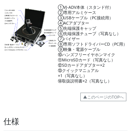
①VJ-ADV本体（スタンド付）
②専用アルミケース
③USBケーブル（PC接続用）
④ACアダプター
⑤先端保護キャップ
⑥先端保護チューブ（写真なし）
⑦バイザー
⑧専用ソフトドライバーCD（PC用）
⑨映像・電源ケーブル
⑩ハンズフリーイヤホンマイク
⑪MicroSDカード（写真なし）
⑫SDカードアダプター×2
⑬クイックマニュアル
×1（写真なし）
⑭取扱説明書×2（写真なし）
▲このページのTOPへ
仕様