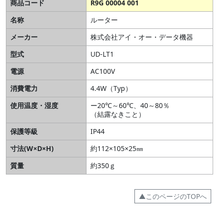
商品コード
R9G 00004 001
名称
ルーター
メーカー
株式会社アイ・オー・データ機器
型式
UD-LT1
電源
AC100V
消費電力
4.4W（Typ）
使用温度・湿度
ー20℃～60℃、40～80％
（結露なきこと）
保護等級
IP44
寸法(W×D×H)
約112×105×25㎜
質量
約350ｇ
▲このページのTOPへ