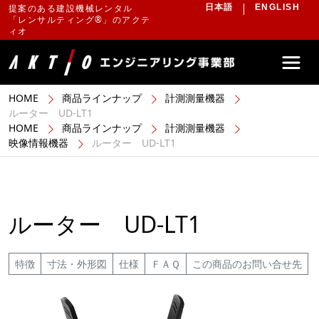
提案のある建設機械レンタル
日本語
ENGLISH
「レンサルティング®」のアクテ
ィオ
HOME
商品ラインナップ
計測測量機器
ルーター UD-LT1
HOME
商品ラインナップ
計測測量機器
映像情報機器
ルーター UD-LT1
ルーター UD-LT1
特徴
寸法・外形図
仕様
ＦＡＱ
この商品のお問い合せ先