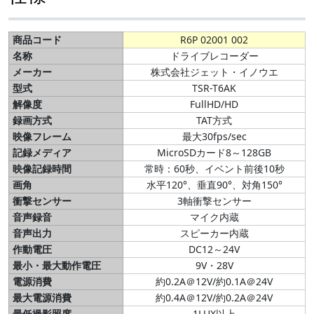
商品コード
R6P 02001 002
名称
ドライブレコーダー
メーカー
株式会社ジェット・イノウエ
型式
TSR-T6AK
解像度
FullHD/HD
録画方式
TAT方式
映像フレーム
最大30fps/sec
記録メディア
MicroSDカード8～128GB
映像記録時間
常時：60秒、イベント前後10秒
画角
水平120°、垂直90°、対角150°
衝撃センサー
3軸衝撃センサー
音声録音
マイク内蔵
音声出力
スピーカー内蔵
作動電圧
DC12～24V
最小・最大動作電圧
9V・28V
電源消費
約0.2A＠12V/約0.1A＠24V
最大電源消費
約0.4A＠12V/約0.2A＠24V
最低撮影照度
1LUX以上