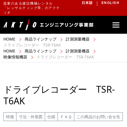
提案のある建設機械レンタル
日本語
ENGLISH
「レンサルティング®」のアクテ
ィオ
HOME
商品ラインナップ
計測測量機器
ドライブレコーダー TSR-T6AK
HOME
商品ラインナップ
計測測量機器
映像情報機器
ドライブレコーダー TSR-T6AK
ドライブレコーダー TSR-
T6AK
特徴
寸法・外形図
仕様
ＦＡＱ
この商品のお問い合せ先