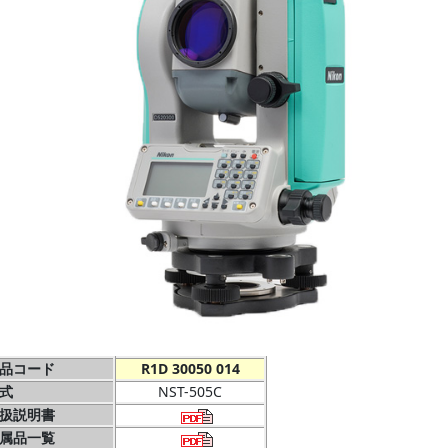
品コード
R1D 30050 014
式
NST-505C
扱説明書
属品一覧