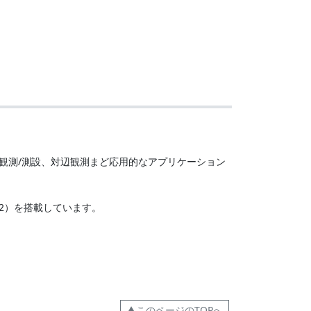
観測/測設、対辺観測まど応用的なアプリケーション
ss2）を搭載しています。
▲このページのTOPへ