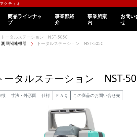
のアクティオ
商品ラインナッ
事業部紹
事業所案
お問い
プ
介
内
せ
トータルステーション NST-505C
測量関連機器
トータルステーション NST-505C
トータルステーション NST-50
特徴
寸法・外形図
仕様
ＦＡＱ
この商品のお問い合せ先