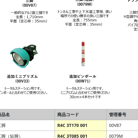
商品名
商品コード
管理番号
三脚
R4C 3T170 001
00V87
三脚（短脚）
R4C 3T085 001
0079M