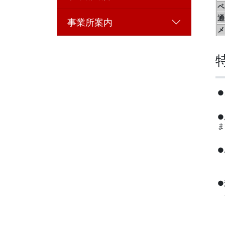
ペ
通
事業所案内
メ
●
●
ま
●
内
●
夕