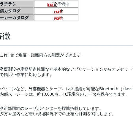
ラチラシ
準備中
信カタログ
ーカーカタログ
特徴
これ1台で角度・距離両方の測定ができます。
座標測設や座標新点観測など基本的なアプリケーションからオフセット
で幅広い作業に対応します。
パソコンなど、外部機器とケーブルレス接続が可能なBluetooth（cla
部ストレージは、約10,000点、10現場分のデータを保存できます。
測距部同軸のレーザポインターを標準搭載しています。
方や屋内など暗い現場状況下での正確な計測を補助します。