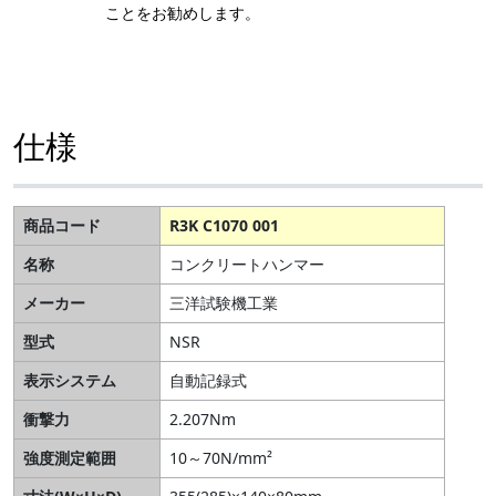
ことをお勧めします。
仕様
商品コード
R3K C1070 001
名称
コンクリートハンマー
メーカー
三洋試験機工業
型式
NSR
表示システム
自動記録式
衝撃力
2.207Nm
強度測定範囲
10～70N/mm²