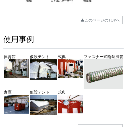
▲このページのTOPへ
使用事例
体育館
仮設テント
式典
ファスナー式断熱風管
倉庫
仮設テント
式典