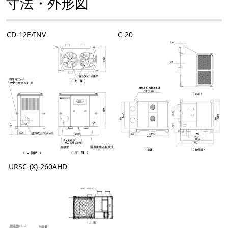
寸法・外形図
CD-12E/INV
C-20
URSC-(X)-260AHD