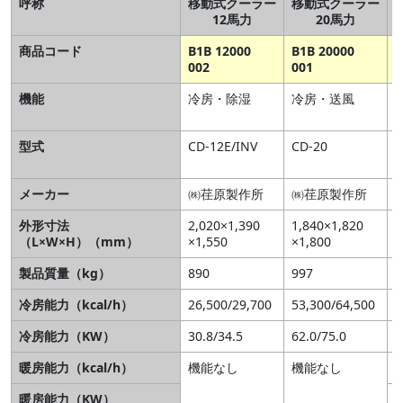
呼称
移動式クーラー
移動式クーラー
12馬力
20馬力
商品コード
B1B 12000
B1B 20000
B
002
001
0
機能
冷房・除湿
冷房・送風
型式
CD-12E/INV
CD-20
U
(
メーカー
㈱荏原製作所
㈱荏原製作所
外形寸法
2,020×1,390
1,840×1,820
2
（L×W×H）（mm）
×1,550
×1,800
×
製品質量（kg）
890
997
1
冷房能力（kcal/h）
26,500/29,700
53,300/64,500
4
冷房能力（KW）
30.8/34.5
62.0/75.0
5
暖房能力（kcal/h）
機能なし
機能なし
2
暖房能力（KW）
3