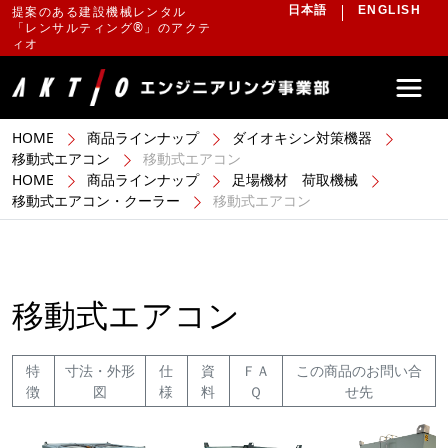
提案のある建設機械レンタル
日本語
ENGLISH
「レンサルティング®」のアクテ
ィオ
HOME
商品ラインナップ
ダイオキシン対策機器
移動式エアコン
移動式エアコン
HOME
商品ラインナップ
足場機材 荷取機械
移動式エアコン・クーラー
移動式エアコン
移動式エアコン
特
寸法・外形
仕
資
ＦＡ
この商品のお問い合
徴
図
様
料
Ｑ
せ先