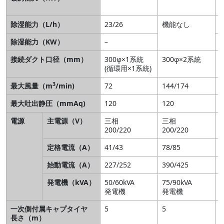
除湿能力（L/h）
23/26
機能なし
2
除湿能力（KW）
–
1
接続ダクト口径（mm）
300φ×1系統
300φ×2系統
(循環用×1系統)
3
最大風量（m
/min)
72
144/174
1
最大吐出静圧（mmAq)
120
120
2
電源
主電源（V）
三相
三相
200/220
200/220
2
定格電流（A）
41/43
78/85
1
始動電流（A）
227/252
390/425
5
発電機（kVA）
50/60kVA
75/90kVA
1
発電機
発電機
一次側付属キャプタイヤ
5
5
5
長さ（m）