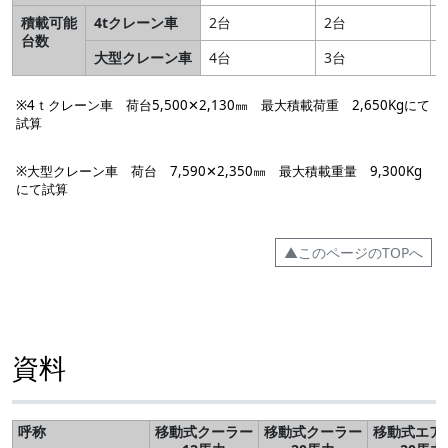
積載可能
4tクレーン車
2台
2台
台数
大型クレーン車
4台
3台
※4ｔクレーン車 荷台5,500✕2,130㎜ 最大積載荷重 2,650Kgにて
試算
※大型クレーン車 荷台 7,590✕2,350㎜ 最大積載重量 9,300Kg
にて試算
▲このページのTOPへ
資料
呼称
移動式クーラー
移動式クーラー
移動式エア