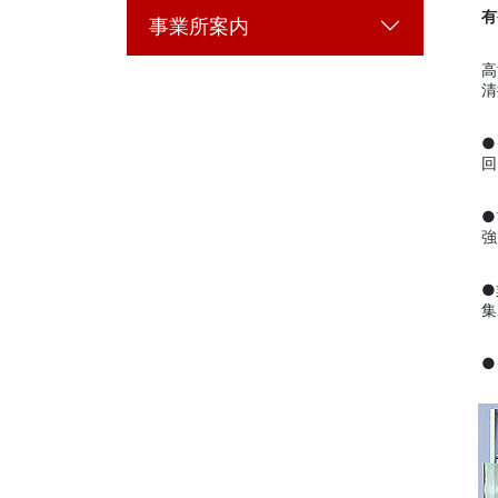
有
事業所案内
高
清
●
回
●
強
●
集
●