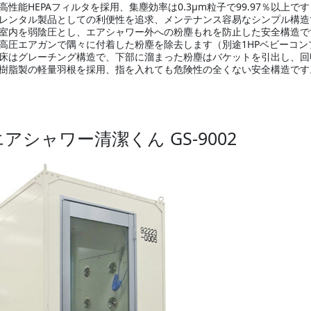
高性能HEPAフィルタを採用、集塵効率は0.3μm粒子で99.97％以上
レンタル製品としての利便性を追求、メンテナンス容易なシンプル構造
室内を弱陰圧とし、エアシャワー外への粉塵もれを防止した安全構造で
高圧エアガンで隅々に付着した粉塵を除去します（別途1HPベビーコン
床はグレーチング構造で、下部に溜まった粉塵はバケットを引出し、回
樹脂製の軽量羽根を採用、指を入れても危険性の全くない安全構造です
エアシャワー清潔くん GS-9002