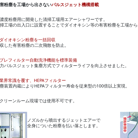
害粉塵を工場から出さない
パルスジェット機構搭載
濃度粉塵用に開発した清掃工場用エアーシャワーです。
掃工場の出入口に設置することでダイオキシン等の有害粉塵を工場から
ダイオキシン粉塵を一括回収
収した有害粉塵の二次飛散を防止。
プレフィルター自動洗浄機能を標準装備
力パルスジェット集塵方式でフィルターライフを向上させました。
業界常識を覆す、HEPAフィルター
塵装置内蔵によりHEPAフィルター寿命を従来型の100倍以上実現。
クリーンルーム現場では使用不可です。
ノズルから噴出するジェットエアーで
全身についた粉塵を払い落とします。