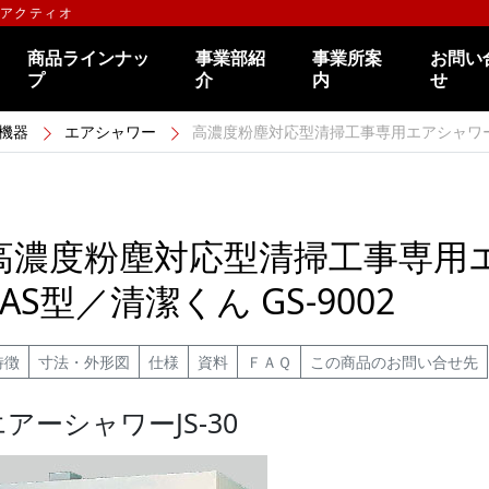
のアクティオ
商品ラインナッ
事業部紹
事業所案
お問い
プ
介
内
せ
機器
エアシャワー
高濃度粉塵対応型清掃工事専用エアシャワーJS-
高濃度粉塵対応型清掃工事専用エア
EAS型／清潔くん GS-9002
特徴
寸法・外形図
仕様
資料
ＦＡＱ
この商品のお問い合せ先
エアーシャワーJS-30