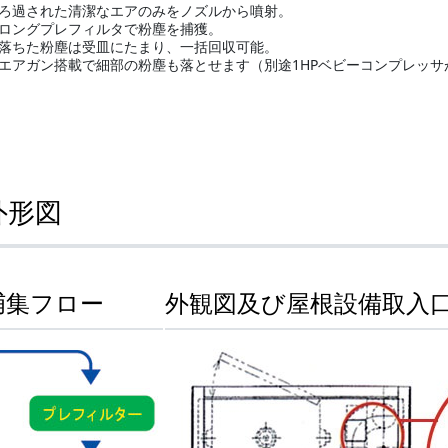
ろ過された清潔なエアのみをノズルから噴射。
ロングプレフィルタで粉塵を捕獲。
落ちた粉塵は受皿にたまり、一括回収可能。
エアガン搭載で細部の粉塵も落とせます（別途1HPベビーコンプレッサ
外形図
捕集フロー
外観図及び屋根設備取入