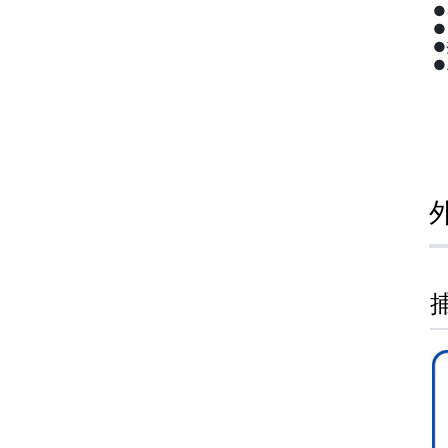
●
●
●
●