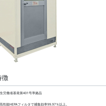
特徴
生労働省基発第401号準拠品
高性能HEPAフィルタで捕集効率99.97％以上。