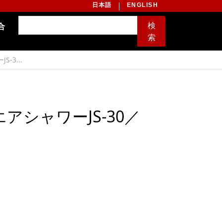
日本語
ENGLISH
検
合
索
3...
シャワーJS-30／