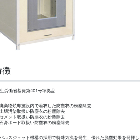
特徴
生労働省基発第401号準拠品
廃棄物焼却施設内で着衣した防塵衣の粉塵除去
土壌汚染取扱い防塵衣の粉塵除去
セメント取扱い防塵衣の粉塵除去
石膏ボード取扱い防塵衣の粉塵除去
パルスジェット機構の採用で特殊気流を発生、優れた脱塵効果を発揮し