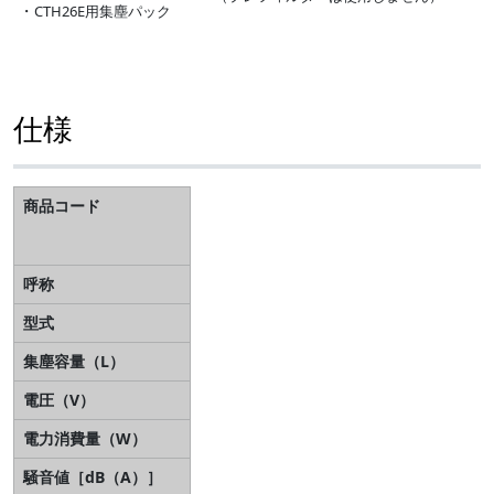
・
CTH26E用集塵パック
仕様
商品コード
TEB
00026
001
呼称
FESTOOL
型式
CTH26E
集塵容量（L）
26
電圧（V）
100
電力消費量（W）
1,200
騒音値［dB（A）］
71