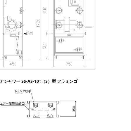
アシャワー SS-AS-10T（S）型 フラミンゴ