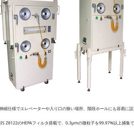
伸縮仕様でエレベーターや入り口の狭い場所、階段ホールにも容易に設
JIS Z8122のHEPAフィルタ搭載で、0.3μmの微粒子を99.97%以上捕