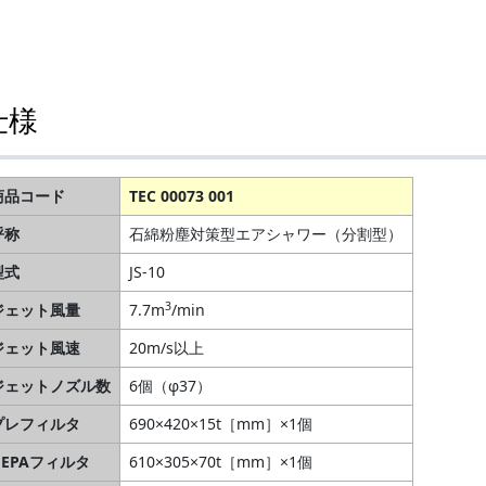
仕様
商品コード
TEC 00073 001
呼称
石綿粉塵対策型エアシャワー（分割型）
型式
JS-10
3
ジェット風量
7.7m
/min
ジェット風速
20m/s以上
ジェットノズル数
6個（φ37）
プレフィルタ
690×420×15t［mm］×1個
HEPAフィルタ
610×305×70t［mm］×1個