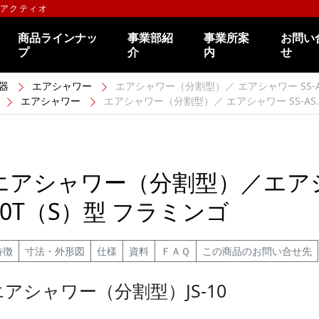
のアクティオ
商品ラインナッ
事業部紹
事業所案
お問い
プ
介
内
せ
器
エアシャワー
エアシャワー（分割型）／ エアシャワー SS-AS
エアシャワー
エアシャワー（分割型）／ エアシャワー SS-AS..
エアシャワー（分割型）／エアシャ
10T（S）型 フラミンゴ
特徴
寸法・外形図
仕様
資料
ＦＡＱ
この商品のお問い合せ先
エアシャワー（分割型）JS-10