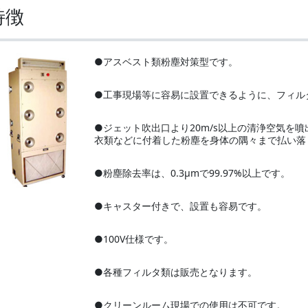
特徴
●アスベスト類粉塵対策型です。
●工事現場等に容易に設置できるように、フィル
●ジェット吹出口より20m/s以上の清浄空気を噴
衣類などに付着した粉塵を身体の隅々まで払い落
●粉塵除去率は、0.3μmで99.97%以上です。
●キャスター付きで、設置も容易です。
●100V仕様です。
●各種フィルタ類は販売となります。
●クリーンルーム現場での使用は不可です。