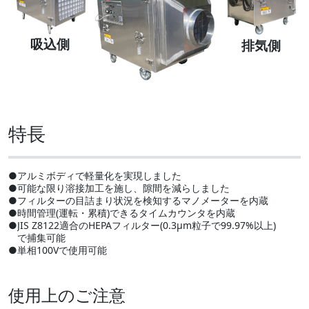
吸込側
排気側
特長
●
アルミボディで軽量化を実現しました
●
可能な限り溶接加工を施し、隙間を減らしました
●
フィルターの目詰まり状況を検知するマノメーターを内蔵
●
時間管理(運転・累積)できるタイムカウンタを内蔵
●
JIS Z8122適合のHEPAフィルター(0.3μm粒子で99.97%以上)
で捕集可能
●
単相100Vで使用可能
使用上のご注意