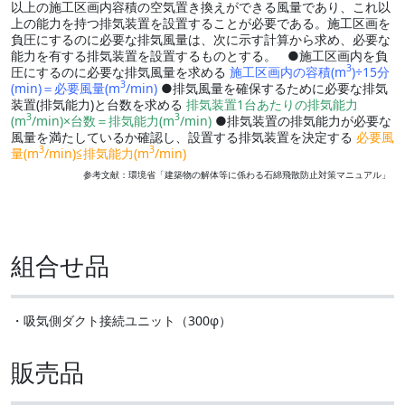
以上の施工区画内容積の空気置き換えができる風量であり、これ以
上の能力を持つ排気装置を設置することが必要である。施工区画を
負圧にするのに必要な排気風量は、次に示す計算から求め、必要な
能力を有する排気装置を設置するものとする。 ●施工区画内を負
3
圧にするのに必要な排気風量を求める
施工区画内の容積(m
)÷15分
3
(min)＝必要風量(m
/min)
●排気風量を確保するために必要な排気
装置(排気能力)と台数を求める
排気装置1台あたりの排気能力
3
3
(m
/min)×台数＝排気能力(m
/min)
●排気装置の排気能力が必要な
風量を満たしているか確認し、設置する排気装置を決定する
必要風
3
3
量(m
/min)≦排気能力(m
/min)
参考文献：環境省「建築物の解体等に係わる石綿飛散防止対策マニュアル」
組合せ品
・吸気側ダクト接続ユニット（300φ）
販売品