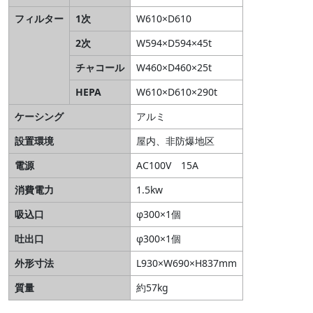
フィルター
1次
W610×D610
2次
W594×D594×45t
チャコール
W460×D460×25t
HEPA
W610×D610×290t
ケーシング
アルミ
設置環境
屋内、非防爆地区
電源
AC100V 15A
消費電力
1.5kw
吸込口
φ300×1個
吐出口
φ300×1個
外形寸法
L930×W690×H837mm
質量
約57kg