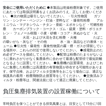
安全にご使用いただくために
●本製品は乾燥粉塵対象です。ご使用
にあたっては取扱説明書をよくお読みのうえ、正しくお使いくださ
い。 ●次の物質は吸引しないでください。 ・引火性物質 ガソ
リン・シンナー・ベンジン・灯油・塗料など ・爆発性粉塵 アル
ミニウム・マグネシウム・チタン・亜鉛・エポキシなど ・可燃性粉
塵 カーボンブラック・コークス・ゴム・硫黄・塗料・ポリエチ
レン・ フェノール樹脂・小麦・砂糖・ココア・米ぬかなど ・火
花 火花・および火花を含む粉塵 ・火種 たばこ
の吸いがら・灰など ・その他 水・油・薬品などの液体・ヒ
ューム ●引火性・爆発性・腐食性物質の霧・煙・ガスが滞留してい
る場所や、これらの付近で使用しないでください。 ●感電防止のた
め必ずアースを接続してください。 ●配管は粉塵のたまりがないよ
うに垂れさがりがなく集塵条件に合わせて最適な配管径で最短距離
となるように設置してください。 ●集塵機の設置環境、およびこれ
らに集塵した粉塵には高濃度の有害物質が存在する可能性がありま
す。保守点検、およびフィルタ交換等をおこなう場合には、適正な
保護具の着用・粉塵飛散防止措置等をしてください。 ●交換済みフ
ィルタ・粉塵等は、関連法規に従って適正に廃棄してください。
負圧集塵排気装置の設置稼働について
常時負圧を保つことができる排気風量とは、目安として15分に1回