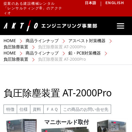
提案のある建設機械レンタル
日本語
ENGLISH
「レンサルティング®」のアクテ
ィオ
HOME
商品ラインナップ
アスベスト対策機器
負圧除塵装置
負圧除塵装置 AT-2000Pro
HOME
商品ラインナップ
鉛・PCB対策機器
負圧除塵装置
負圧除塵装置 AT-2000Pro
負圧除塵装置 AT-2000Pro
特徴
仕様
資料
ＦＡＱ
この商品のお問い合せ先
マニホールド取付