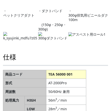
・
・ダクトバンド
・
ペットクリアダクト
300φ排気用ビニールダク
100m
(150φ・250φ・
300φ)
仕様
商品コード
TEA 56000 001
形式
AT-2000Pro
周波数
50/60Hz 兼用
3
処理風力
HIGH
56m
／min
3
LOW
28m
／min