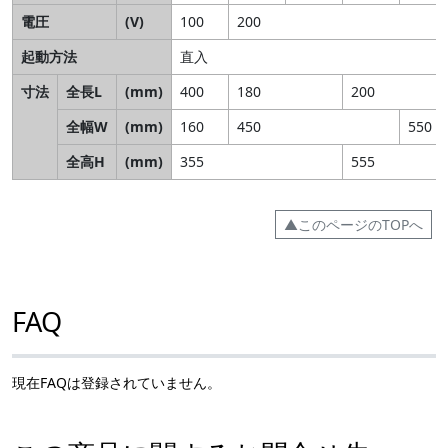
電圧
(V)
100
200
起動方法
直入
寸法
全長L
(mm)
400
180
200
全幅W
(mm)
160
450
550
全高H
(mm)
355
555
▲このページのTOPへ
FAQ
現在FAQは登録されていません。