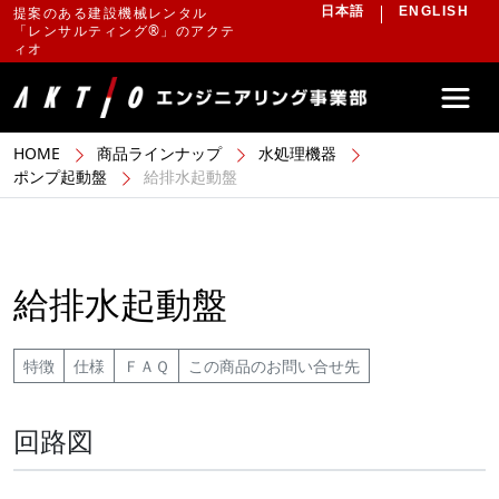
提案のある建設機械レンタル
日本語
ENGLISH
「レンサルティング®」のアクテ
ィオ
HOME
商品ラインナップ
水処理機器
ポンプ起動盤
給排水起動盤
給排水起動盤
特徴
仕様
ＦＡＱ
この商品のお問い合せ先
回路図