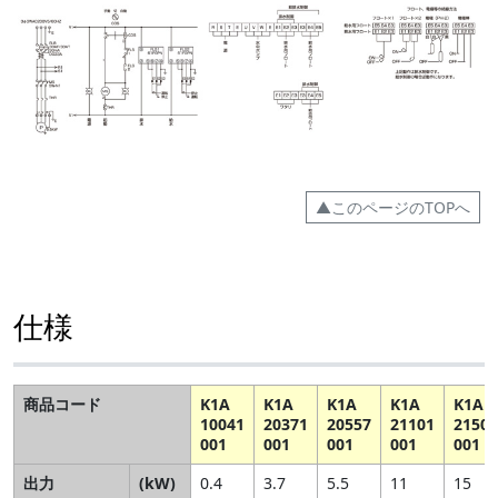
▲このページのTOPへ
仕様
商品コード
K1A
K1A
K1A
K1A
K1A
10041
20371
20557
21101
21501
001
001
001
001
001
出力
(kW)
0.4
3.7
5.5
11
15