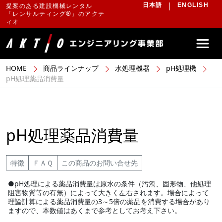
提案のある建設機械レンタル
日本語
ENGLISH
「レンサルティング®」のアクテ
ィオ
HOME
商品ラインナップ
水処理機器
pH処理機
pH処理薬品消費量
pH処理薬品消費量
特徴
ＦＡＱ
この商品のお問い合せ先
●pH処理による薬品消費量は原水の条件（汚濁、固形物、他処理
阻害物質等の有無）によって大きく左右されます。場合によって
理論計算による薬品消費量の3～5倍の薬品を消費する場合があり
ますので、本数値はあくまで参考としてお考え下さい。