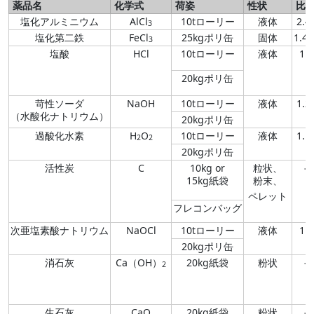
薬品名
化学式
荷姿
性状
比
塩化アルミニウム
AlCl
10tローリー
液体
2.4
3
塩化第二鉄
FeCl
25kgポリ缶
固体
1.41
3
塩酸
HCl
10tローリー
液体
1.2
20kgポリ缶
苛性ソーダ
NaOH
10tローリー
液体
1.2
（水酸化ナトリウム）
20kgポリ缶
過酸化水素
H
O
10tローリー
液体
1.1
2
2
20kgポリ缶
活性炭
C
10kg or
粒状、
−
15kg紙袋
粉末、
ペレット
フレコンバッグ
次亜塩素酸ナトリウム
NaOCl
10tローリー
液体
1.2
20kgポリ缶
消石灰
Ca（OH）
20kg紙袋
粉状
−
2
生石灰
CaO
20kg紙袋
粉状
−