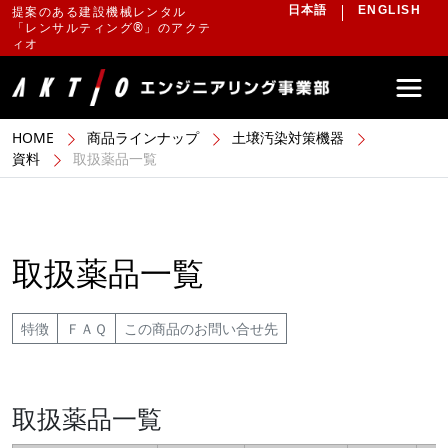
提案のある建設機械レンタル
日本語
ENGLISH
「レンサルティング®」のアクテ
ィオ
HOME
商品ラインナップ
土壌汚染対策機器
資料
取扱薬品一覧
取扱薬品一覧
特徴
ＦＡＱ
この商品のお問い合せ先
取扱薬品一覧