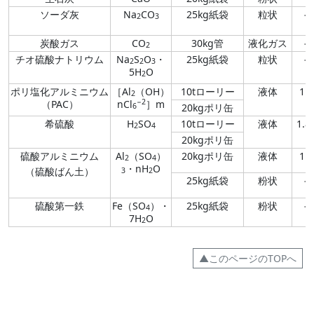
ソーダ灰
Na
CO
25kg紙袋
粒状
−
2
3
炭酸ガス
CO
30kg管
液化ガス
−
2
チオ硫酸ナトリウム
Na
S
O
・
25kg紙袋
粒状
−
2
2
3
5H
O
2
ポリ塩化アルミニウム
［Al
（OH）
10tローリー
液体
1.2
2
−2
（PAC）
nCl
］m
20kgポリ缶
6
希硫酸
H
SO
10tローリー
液体
1.8
2
4
20kgポリ缶
硫酸アルミニウム
Al
（SO
）
20kgポリ缶
液体
1.3
2
4
・nH
O
（硫酸ばん土）
3
2
25kg紙袋
粉状
−
硫酸第一鉄
Fe（SO
）・
25kg紙袋
粉状
−
4
7H
O
2
▲このページのTOPへ