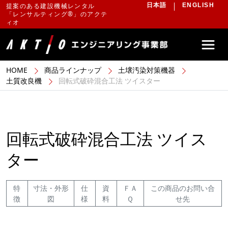
提案のある建設機械レンタル
日本語
ENGLISH
「レンサルティング®」のアクテ
ィオ
HOME
商品ラインナップ
土壌汚染対策機器
土質改良機
回転式破砕混合工法 ツイスター
回転式破砕混合工法 ツイス
ター
特
寸法・外形
仕
資
ＦＡ
この商品のお問い合
徴
図
様
料
Ｑ
せ先