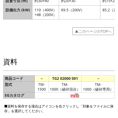
設置寸法 (m)
約30×40
約20×30
約15×20
設備出力 (kW)
110（400V）
69.5（200V）
85.2（2
+48（200V）
▲このページのTOPへ
資料
商品コード
－
TG2 02000 001
－
型式
TM-
TM-
TM-
1500
1000（破砕混合）
1000（破砕専用）
EGカタログ
■資料を保存する場合はアイコンを右クリックし「対象をファイルに保
存」を選択してください。