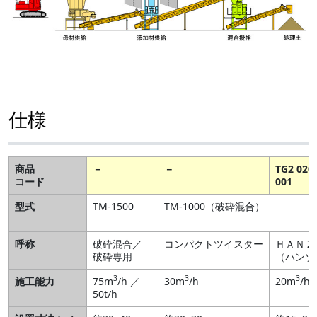
仕様
商品
－
－
TG2 020
コード
001
型式
TM-1500
TM-1000（破砕混合）
呼称
破砕混合／
コンパクトツイスター
ＨＡＮＺ
破砕専用
（ハンゾ
3
3
3
施工能力
75m
/h ／
30m
/h
20m
/h
50t/h