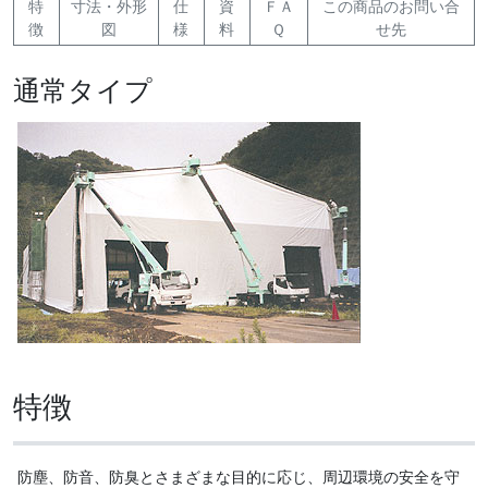
特
寸法・外形
仕
資
ＦＡ
この商品のお問い合
徴
図
様
料
Ｑ
せ先
通常タイプ
特徴
防塵、防音、防臭とさまざまな目的に応じ、周辺環境の安全を守