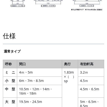
仕様
通常タイプ
呼称
間口
奥行
有効軒高
ミ ニ
4ｍ・5m
1.83m
3.2ｍ
×（ ）
小 型
6m・7m・8.5m
4.5ｍ
sp
中 型
10.5m・12m・14m・
4.5m・6.5m
16m・18m
大 型
19.5m・24.5m
5m・6.5m・
8.5m