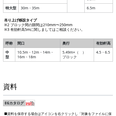
特大型
30m・35m
6.5m
吊り上げ移設タイプ
※2 ブロック間の隙間は210mm〜250mm
※3 有効軒高5mに関しましてはご相談ください。
呼称
間口
奥行
有効軒高
中
10.5m・12m・14m・
5.49m×（ ）
4.5・6.5
型
16m・18m
ブロック
資料
EGカタログ
■資料を保存する場合はアイコンを右クリックし「対象をファイルに保