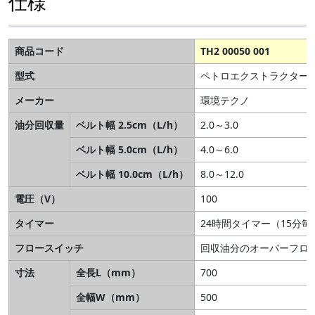
仕様
商品コード
TH2 00050 001
型式
ペトロエクストラクター E
メーカー
環境テクノ
油分回収量
ベルト幅 2.5cm（L/h）
2.0～3.0
ベルト幅 5.0cm（L/h）
4.0～6.0
ベルト幅 10.0cm（L/h）
8.0～12.0
電圧（V）
100
タイマー
24時間タイマー（15分毎
フロースイッチ
回収油分のオーバーフロ
寸法
全長L（mm）
700
全幅W（mm）
500