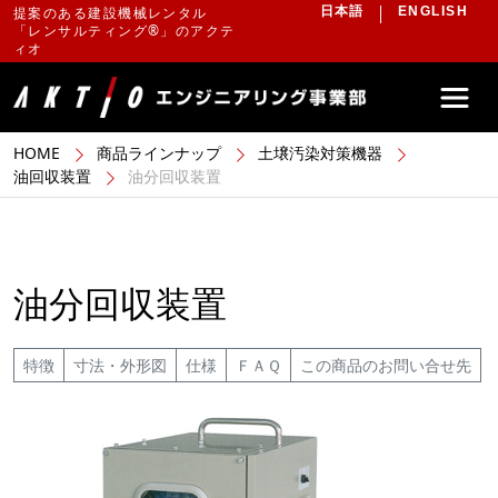
提案のある建設機械レンタル
日本語
ENGLISH
「レンサルティング®」のアクテ
ィオ
HOME
商品ラインナップ
土壌汚染対策機器
油回収装置
油分回収装置
油分回収装置
特徴
寸法・外形図
仕様
ＦＡＱ
この商品のお問い合せ先