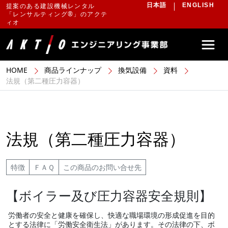
提案のある建設機械レンタル
日本語
ENGLISH
「レンサルティング®」のアクテ
ィオ
HOME
商品ラインナップ
換気設備
資料
法規（第二種圧力容器）
法規（第二種圧力容器）
特徴
ＦＡＱ
この商品のお問い合せ先
【ボイラー及び圧力容器安全規則】
労働者の安全と健康を確保し、快適な職場環境の形成促進を目的
とする法律に「労働安全衛生法」があります。その法律の下、ボ