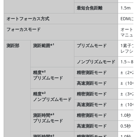
最短合焦距離
1.5m
オートフォーカス方式
EDMに
フォーカスモード
オート
マニュ
測距部
測距範囲*¹
プリズムモード
1素子プリ
レフシー
ノンプリズムモード
1.5～
精度*²
精密測距モード
±（2+2
プリズムモード
高速測距モード
±（10+
精度*²
精密測距モード
±（3+2
ノンプリズムモード
高速測距モード
±（10+
測距時間*³
精密測距モード
1.0秒
プリズムモード
高速測距モード
0.5秒
測距時間*³
精密測距モード
1.0秒