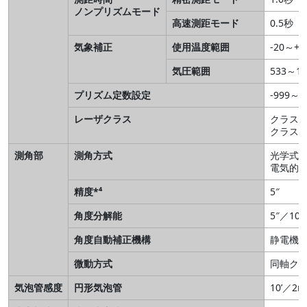
ノンプリズムモード
高速測距モード
0.5秒
気象補正
使用温度範囲
-20～+
気圧範囲
533～1,
プリズム定数設定
-999～
レーザクラス
クラス
クラス2
測角部
測角方式
光学式
電気的
精度*⁴
5″
角度分解能
5″／10″
角度自動補正機構
静電機
微動方式
同軸ク
気泡管感度
円形気泡管
10’／2