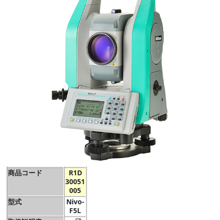
商品コード
R1D
30051
005
型式
Nivo-
F5L