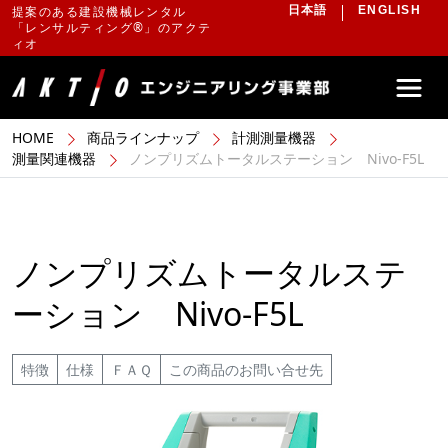
提案のある建設機械レンタル
日本語
ENGLISH
「レンサルティング®」のアクテ
ィオ
HOME
商品ラインナップ
計測測量機器
測量関連機器
ノンプリズムトータルステーション Nivo-F5L
ノンプリズムトータルステ
ーション Nivo-F5L
特徴
仕様
ＦＡＱ
この商品のお問い合せ先