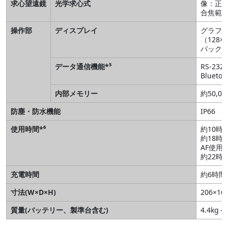
求心望遠鏡
光学求心式
像：正立
合焦範囲
操作部
ディスプレイ
グラフ
（128
バック
データ通信機能*⁵
RS-23
Bluet
内部メモリー
約50,00
防塵・防水機能
IP66
使用時間*⁶
約10時
約18時
AF使用
約22時
充電時間
約6時間
寸法(W×D×H)
206×16
質量(バッテリー、製準台含む)
4.4k