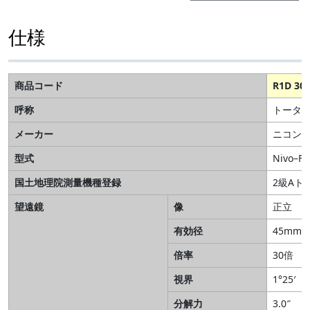
仕様
商品コード
R1D 300
呼称
トータ
メーカー
ニコン
型式
Nivo–F5
国土地理院測量機種登録
2級Aト
望遠鏡
像
正立
有効径
45mm
倍率
30倍
視界
1°25′
分解力
3.0″