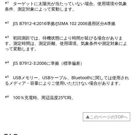
*¹ ターゲットに太陽光が当たっていない場合。使用環境や気象
条件、測定対象によって変動します。
*² JIS B7912-4:2016準拠/JSIMA 102 2006適用区分A準拠
*³ 初回測距では、待機状態により時間が延びる場合がありま
す。測定時間は、測定距離、使用環境、気象条件や測定対象によ
って変動します。
*⁴ JIS B7912-3:2006に準拠（標準偏差）
*⁵ USBメモリー、USBケーブル、Bluetoothに関しては使用され
るメディア・容量によりご使用いただけない場合があります。
*⁶ 100％充電時。周辺温度25℃時。
▲このページのTOPへ