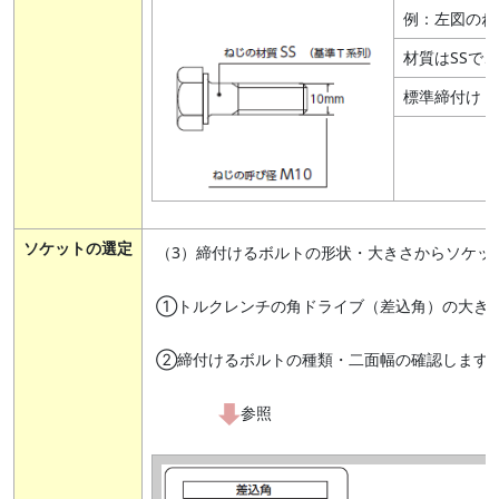
例：左図のね
材質はSSで
標準締付けトル
ソケットの選定
（3）締付けるボルトの形状・大きさからソケッ
①トルクレンチの角ドライブ（差込角）の大き
②締付けるボルトの種類・二面幅の確認します
参照