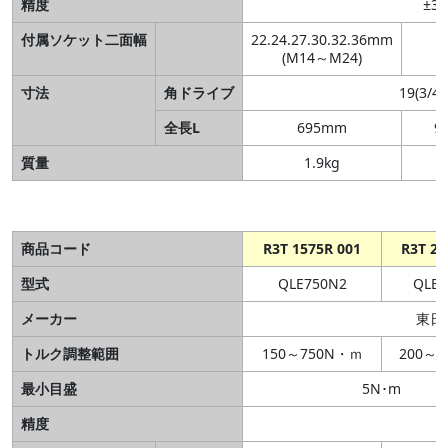
精度
±3
付属ソケット二面幅
22.24.27.30.32.36mm
(M14～M24)
寸法
角ドライブ
19(3/4
全長L
695mm
9
質量
1.9kg
商品コード
R3T 1575R 001
R3T 20
型式
QLE750N2
QLE1
メーカー
東日
トルク調整範囲
150～750N・ｍ
200～1
最小目盛
5N･m
精度
±