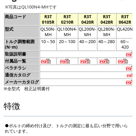
※写真はQL100N4-MHです
商品コード
R3T
R3T
R3T
R3T
R3T
0105R
0210R
0420R
0428R
0642R
型式
QL50N-
QL100N4-
QL200N-
QL280N-
QL420N
MH
MH
MH
MH
トルク調整範囲
10～50
20～100
40～200
40～280
60～
(N･m)
420
取扱説明書
付属品一覧
ペラチラシ
通信カタログ
メーカーカタログ
※全型式 校正証明書付
特徴
●ボルトの締め付け及び、トルクの測定に最も広い分野で用いら
れています。