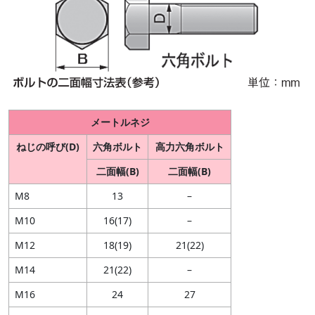
メートルネジ
ねじの呼び(D)
六角ボルト
高力六角ボルト
二面幅(B)
二面幅(B)
M8
13
–
M10
16(17)
–
M12
18(19)
21(22)
M14
21(22)
–
M16
24
27