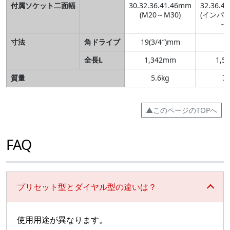
付属ソケット二面幅
30.32.36.41.46mm
32.36.4
(M20～M30)
(インパク
～M
寸法
角ドライブ
19(3/4″)mm
全長L
1,342mm
1,5
質量
5.6kg
7.
▲このページのTOPへ
FAQ
プリセット型とダイヤル型の違いは？
使用用途が異なります。