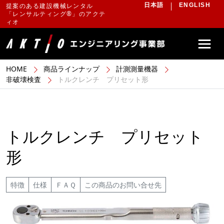
提案のある建設機械レンタル
日本語
ENGLISH
「レンサルティング®」のアクテ
ィオ
HOME
商品ラインナップ
計測測量機器
非破壊検査
トルクレンチ プリセット形
トルクレンチ プリセット
形
特徴
仕様
ＦＡＱ
この商品のお問い合せ先