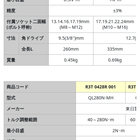
精度
±3%
付属ソケット二面幅
13.14.16.17.19mm
17.19.21.22.24mm
(ボルト呼称)
(M8～M12)
(M10～M16)
寸法
角ドライブ
9.5(3/8″)mm
12.7(1
全長L
260mm
335mm
質量
0.45kg
0.69kg
商品コード
R3T 0428R 001
R3T 0
型式
QL280N-MH
Q
メーカー
東日製
トルク調整範囲
40～280N･m
60～
最小目盛
2N･m