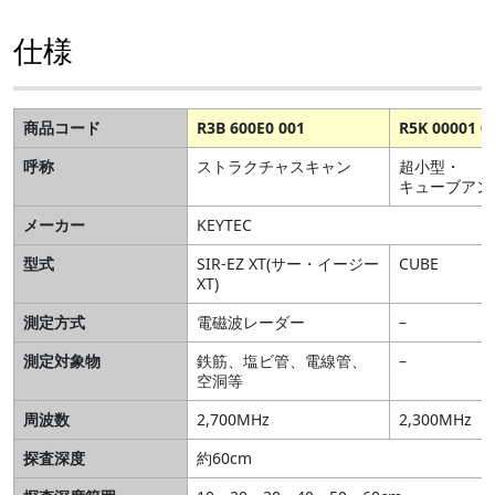
仕様
商品コード
R3B 600E0 001
R5K 00001 0
呼称
ストラクチャスキャン
超小型・
キューブアン
メーカー
KEYTEC
型式
SIR-EZ XT(サー・イージー
CUBE
XT)
測定方式
電磁波レーダー
–
測定対象物
鉄筋、塩ビ管、電線管、
–
空洞等
周波数
2,700MHz
2,300MHz
探査深度
約60cm