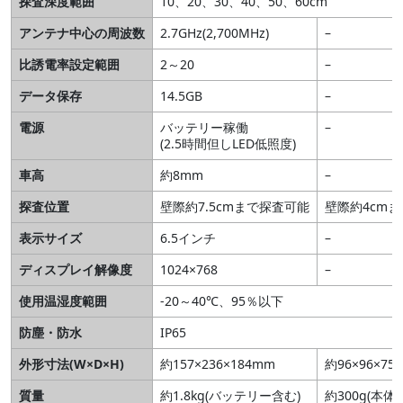
探査深度範囲
10、20、30、40、50、60cm
アンテナ中心の周波数
2.7GHz(2,700MHz)
–
比誘電率設定範囲
2～20
–
データ保存
14.5GB
–
電源
バッテリー稼働
–
(2.5時間但しLED低照度)
車高
約8mm
–
探査位置
壁際約7.5cmまで探査可能
壁際約4cm
表示サイズ
6.5インチ
–
ディスプレイ解像度
1024×768
–
使用温湿度範囲
-20～40℃、95％以下
防塵・防水
IP65
外形寸法(W×D×H)
約157×236×184mm
約96×96×75
質量
約1.8kg(バッテリー含む)
約300g(本体