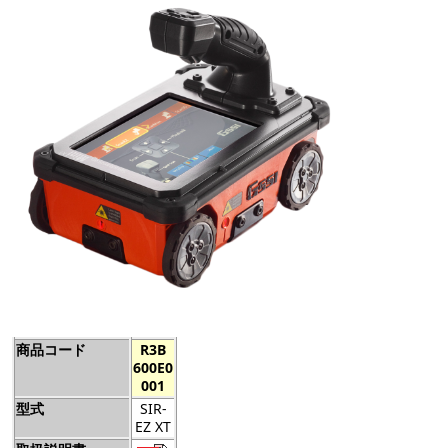
商品コード
R3B
600E0
001
型式
SIR-
EZ XT