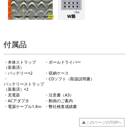
付属品
・本体ストラップ
・ポールドライバー
（装着済）
・バッテリー×2
・収納ケース
・
・CDソフト（取扱説明書）
バッテリーストラップ
（装着済）×2
・充電器
・注意書（A3）
・ACアダプタ
・動画のご案内
・電源ケーブル1.8ｍ
・弊社検査成績書
▲このページのTOPへ