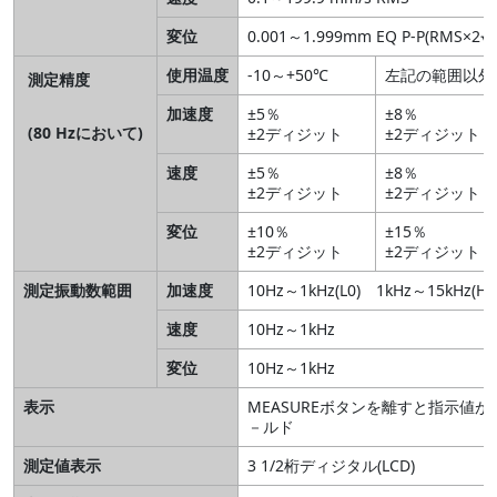
変位
0.001～1.999mm EQ P-P(RMS×2√2
使用温度
-10～+50℃
左記の範囲以外
測定精度
加速度
±5％
±8％
(80 Hzにおいて)
±2ディジット
±2ディジット
速度
±5％
±8％
±2ディジット
±2ディジット
変位
±10％
±15％
±2ディジット
±2ディジット
測定振動数範囲
加速度
10Hz～1kHz(L0) 1kHz～15kHz(HI)
速度
10Hz～1kHz
変位
10Hz～1kHz
表示
MEASUREボタンを離すと指示値が
－ルド
測定値表示
3 1/2桁ディジタル(LCD)