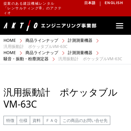
提案のある建設機械レンタル
日本語
ENGLISH
「レンサルティング®」のアクテ
ィオ
HOME
商品ラインナップ
計測測量機器
汎用振動計 ポケッタブルVM-63C
HOME
商品ラインナップ
計測測量機器
騒音・振動・粉塵測定器
汎用振動計 ポケッタブルVM-63C
汎用振動計 ポケッタブル
VM-63C
特徴
仕様
資料
ＦＡＱ
この商品のお問い合せ先