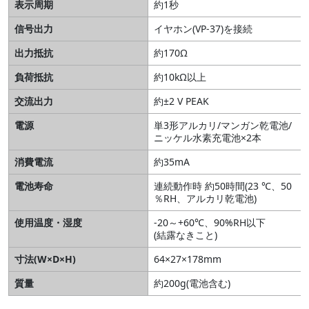
表示周期
約1秒
信号出力
イヤホン(VP-37)を接続
出力抵抗
約170Ω
負荷抵抗
約10kΩ以上
交流出力
約±2 V PEAK
電源
単3形アルカリ/マンガン乾電池/
ニッケル水素充電池×2本
消費電流
約35mA
電池寿命
連続動作時 約50時間(23 ℃、50
％RH、アルカリ乾電池)
使用温度・湿度
-20～+60℃、90%RH以下
(結露なきこと)
寸法(W×D×H)
64×27×178mm
質量
約200g(電池含む)