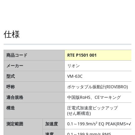
仕様
商品コード
RTE P1501 001
メーカー
リオン
型式
VM-63C
呼称
ポケッタブル振動計(RIOVIBRO)
適合規格
中国版RoHS、CEマーキング
構造
圧電式加速度ピックアップ
(せん断構造)
測定範囲
加速度
0.1～199.9m/s² EQ PEAK(RMS×√2)
速度
0.1～199.9 mm/s RMS