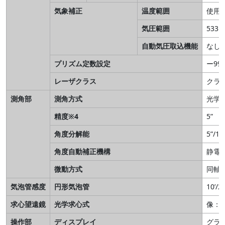
気象補正
温度範囲
使用温
気圧範囲
533～
自動気圧取込機能
なし
プリズム定数設定
ー99
レーザクラス
クラ
測角部
測角方式
光学
精度※4
5”
角度分解能
5”/10
角度自動補正機構
静電
微動方式
同軸
気泡管感度
円形気泡管
10’/
求心望遠鏡
光学求心式
像：正
操作部
ディスプレイ
グラ