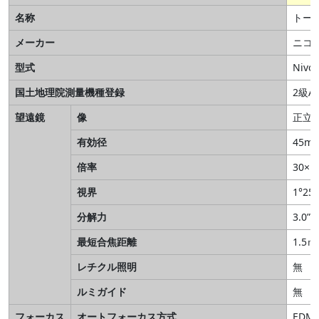
名称
トー
メーカー
ニコ
型式
Nivo-
国土地理院測量機種登録
2級
望遠鏡
像
正立
有効径
45m
倍率
30×
視界
1°25’
分解力
3.0”
最短合焦距離
1.5ｍ
レチクル照明
無
ルミガイド
無
フォーカス
オートフォーカス方式
EDM