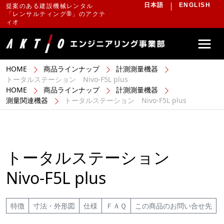
提案のある建設機械レンタル
日本語
ENGLISH
「レンサルティング®」のアクテ
ィオ
HOME
商品ラインナップ
計測測量機器
トータルステーション Nivo-F5L plus
HOME
商品ラインナップ
計測測量機器
測量関連機器
トータルステーション Nivo-F5L plus
トータルステーション
Nivo-F5L plus
特徴
寸法・外形図
仕様
ＦＡＱ
この商品のお問い合せ先