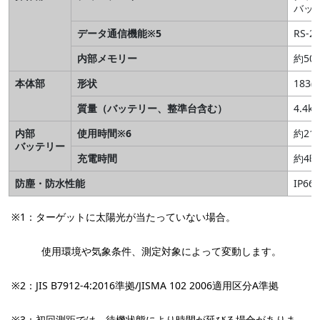
バッ
データ通信機能※5
RS-
内部メモリー
約50.
本体部
形状
183(
質量（バッテリー、整準台含む）
4.4
内部
使用時間※6
約2
バッテリー
充電時間
約4
防塵・防水性能
IP66
※1：ターゲットに太陽光が当たっていない場合。
使用環境や気象条件、測定対象によって変動します。
※2：JIS B7912-4:2016準拠/JISMA 102 2006適用区分A準拠
※3：初回測距では、待機状態により時間が延びる場合がありま