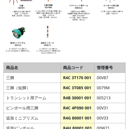
商品名
商品コード
管理番号
三脚
R4C 3T170 001
00V87
三脚（短脚）
R4C 3T085 001
0079M
トランシット用アーム
R4B 30001 001
005213
ピンポール用三脚
R4C 4P090 001
00V31
追加ミニプリズム
R4G 80001 001
00V33
追加ピンポール
R4H 80001 001
00W71