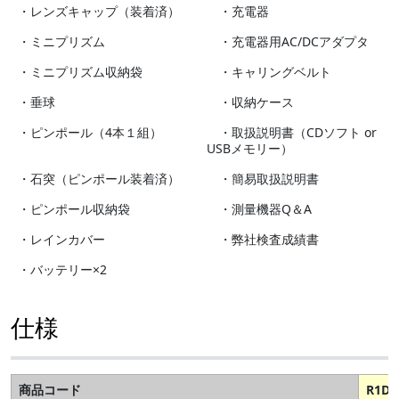
・レンズキャップ（装着済）
・充電器
・ミニプリズム
・充電器用AC/DCアダプタ
・ミニプリズム収納袋
・キャリングベルト
・垂球
・収納ケース
・ピンポール（4本１組）
・取扱説明書（CDソフト or
USBメモリー）
・石突（ピンポール装着済）
・簡易取扱説明書
・ピンポール収納袋
・測量機器Q＆A
・レインカバー
・弊社検査成績書
・バッテリー×2
仕様
商品コード
R1D 