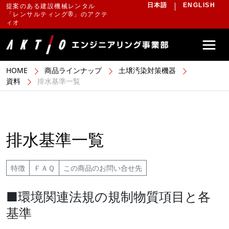
提案のある建設機械レンタル
日本語
ENGLISH
「レンサルティング®」のアクテ
ィオ
HOME
商品ラインナップ
土壌汚染対策機器
資料
排水基準一覧
排水基準一覧
特徴
ＦＡＱ
この商品のお問い合せ先
■環境関連法規の規制物質項目と各
基準