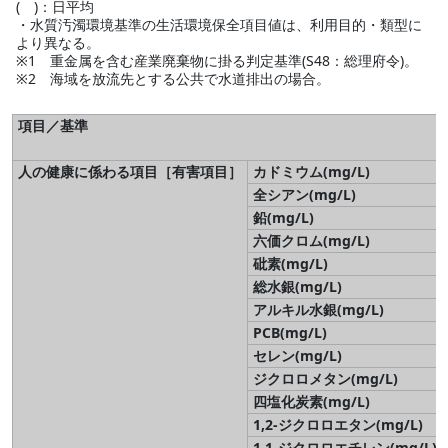
( )：日平均
・水質汚濁環境基準の生活環境保全項目値は、利用目的・類型に
より異なる。
※1 重金属を含む産業廃棄物に掛る判定基準(S48：総理府令)。
※2 海域を放流先とする公共で水道排出の場合。
項目／基準
人の健康に係わる項目［有害項目］
カドミウム(mg/L)
全シアン(mg/L)
鉛(mg/L)
六価クロム(mg/L)
砒素(mg/L)
総水銀(mg/L)
アルキル水銀(mg/L)
PCB(mg/L)
セレン(mg/L)
ジクロロメタン(mg/L)
四塩化炭素(mg/L)
1,2-ジクロロエタン(mg/L)
1,1-ジクロロエチレン(mg/L)